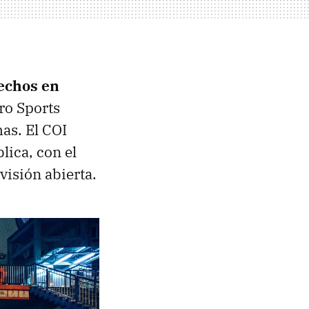
rechos en
ro Sports
as. El COI
lica, con el
isión abierta.