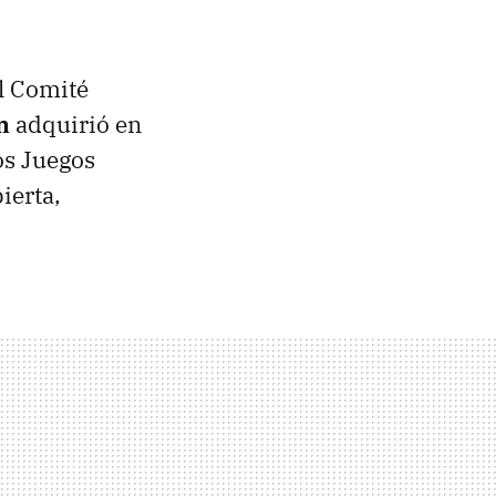
El Comité
n
adquirió en
os Juegos
ierta,