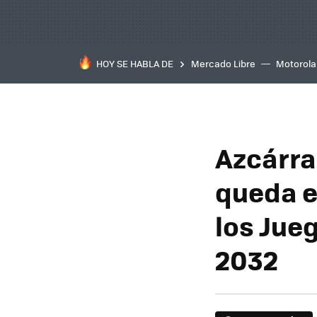
HOY SE HABLA DE
Mercado Libre
Motorola
Azcárrag
queda e
los Jue
2032