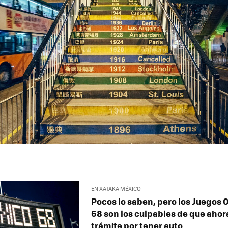
EN XATAKA MÉXICO
Pocos lo saben, pero los Juegos 
68 son los culpables de que ahor
trámite por tener auto