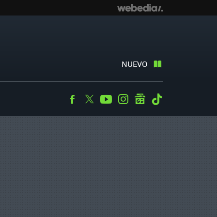
NUEVO
Facebook
Twitter
Youtube
Instagram
googlenews
Tiktok