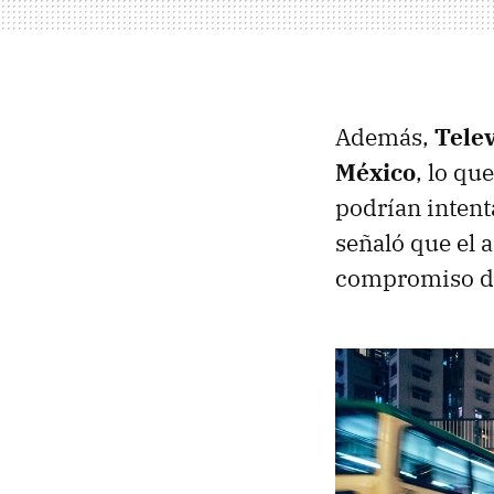
Además,
Telev
México
, lo qu
podrían intent
señaló que el 
compromiso de 