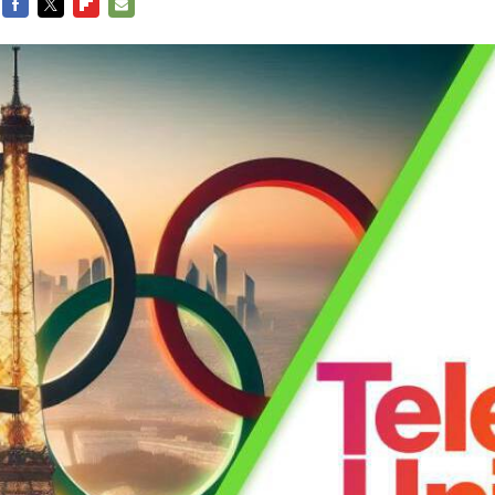
FACEBOOK
TWITTER
FLIPBOARD
E-
MAIL