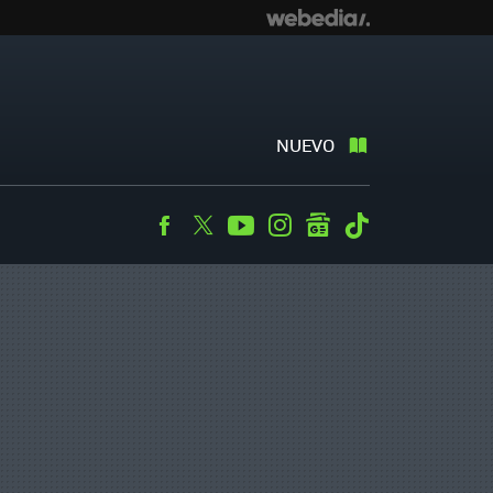
NUEVO
Facebook
Twitter
Youtube
Instagram
googlenews
Tiktok