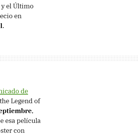
 y el Último
recio en
l
.
icado de
the Legend of
septiembre
,
e esa película
ster con