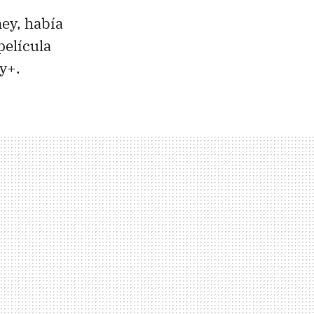
ey, había
película
y+.