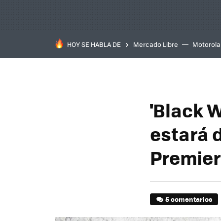
HOY SE HABLA DE
Mercado Libre
Motorola
'Black 
estará 
Premiere
5 comentarios