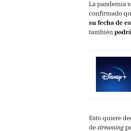
La pandemia si
confirmado que
su fecha de es
también
podrá
Esto quiere dec
de
streaming
pe