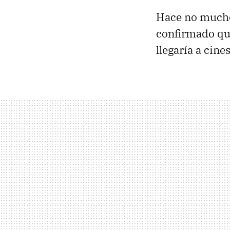
Hace no muc
confirmado q
llegaría a cin