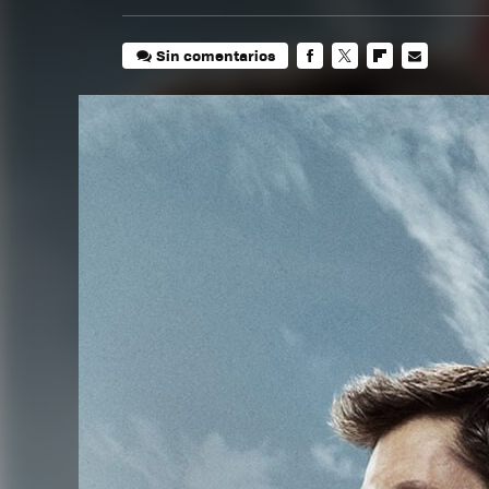
Sin comentarios
FACEBOOK
TWITTER
FLIPBOARD
E-
MAIL