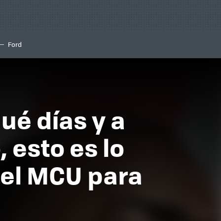
Ford
qué días y a
 esto es lo
del MCU para