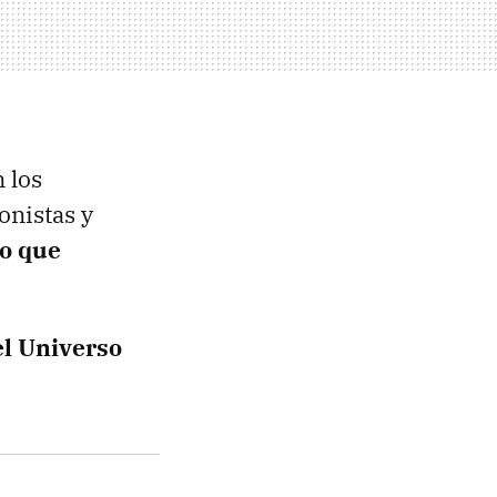
 los
onistas y
lo que
el Universo