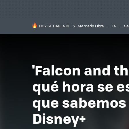
HOY SE HABLA DE
Mercado Libre
IA
Sa
'Falcon and th
qué hora se e
que sabemos d
Disney+