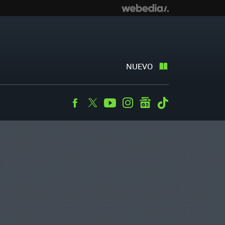
NUEVO
Facebook
Twitter
Youtube
Instagram
googlenews
Tiktok