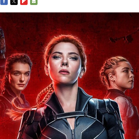
FACEBOOK
TWITTER
FLIPBOARD
E-
MAIL