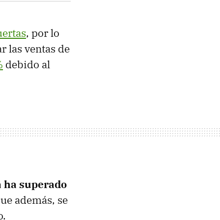
uertas
, por lo
r las ventas de
%
debido al
a ha superado
que además, se
o.