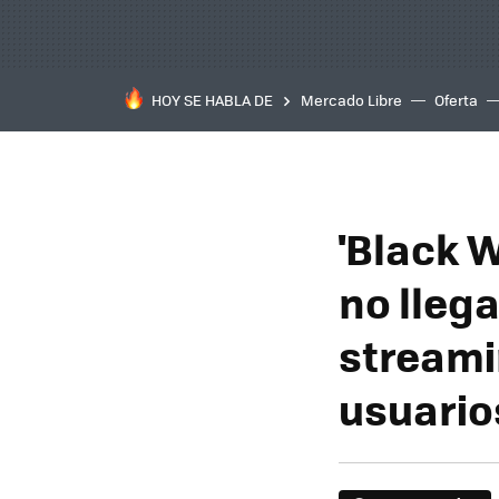
HOY SE HABLA DE
Mercado Libre
Oferta
'Black W
no llega
streami
usuario