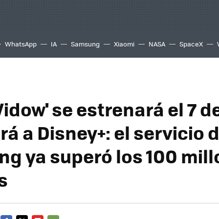
WhatsApp
IA
Samsung
Xiaomi
NASA
SpaceX
idow' se estrenará el 7 d
rá a Disney+: el servicio 
ng ya superó los 100 mil
s