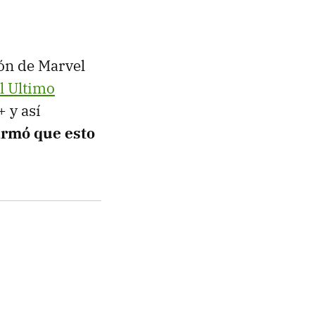
ión de Marvel
el Ultimo
 y así
irmó que esto