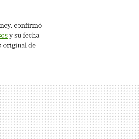
sney, confirmó
sos
y su fecha
o original de