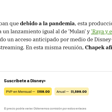
ban que
debido a la pandemia
, esta producc
a un lanzamiento igual al de 'Mulan' y
'Raya y 
do un acceso anticipado por medio de Disney+
 streaming. En esta misma reunión,
Chapek af
Suscríbete a Disney+
PVP en Mensual —
$
159.00
Anual —
$
1,599.00
El precio podría variar. Obtenemos comisión por estos enlaces