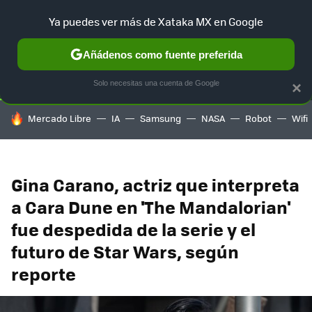
Ya puedes ver más de Xataka MX en Google
SELECCIÓN
GAMING
HOME
AUTO
TERRITORIO SAM
Añádenos como fuente preferida
Solo necesitas una cuenta de Google
×
HOY SE HABLA DE
Mercado Libre
IA
Samsung
NASA
Robot
Wifi
Gina Carano, actriz que interpreta
a Cara Dune en 'The Mandalorian'
fue despedida de la serie y el
futuro de Star Wars, según
reporte