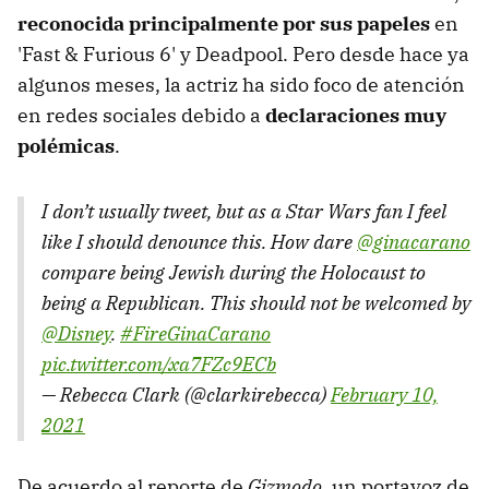
reconocida principalmente por sus papeles
en
'Fast & Furious 6' y Deadpool. Pero desde hace ya
algunos meses, la actriz ha sido foco de atención
en redes sociales debido a
declaraciones muy
polémicas
.
I don’t usually tweet, but as a Star Wars fan I feel
like I should denounce this. How dare
@ginacarano
compare being Jewish during the Holocaust to
being a Republican. This should not be welcomed by
@Disney
.
#FireGinaCarano
pic.twitter.com/xa7FZc9ECb
— Rebecca Clark (@clarkirebecca)
February 10,
2021
De acuerdo al reporte de
Gizmodo
, un portavoz de