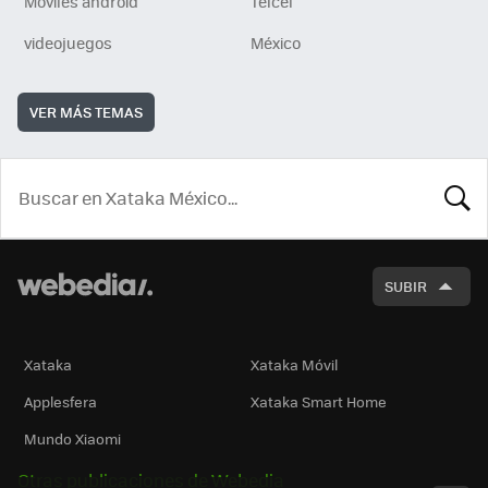
Móviles android
Telcel
videojuegos
México
VER MÁS TEMAS
BUSCA
SUBIR
Xataka
Xataka Móvil
Applesfera
Xataka Smart Home
Mundo Xiaomi
Otras publicaciones de Webedia