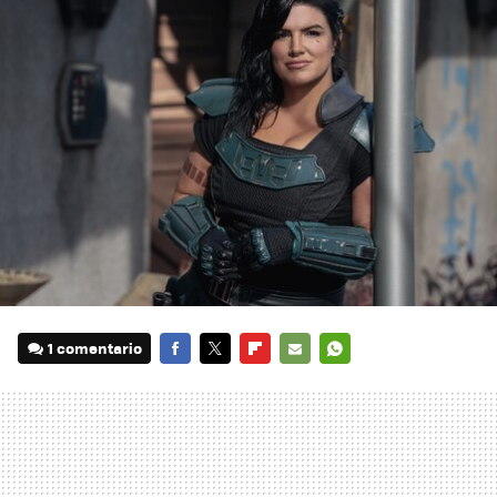
1 comentario
FACEBOOK
TWITTER
FLIPBOARD
E-
WHATSAPP
MAIL