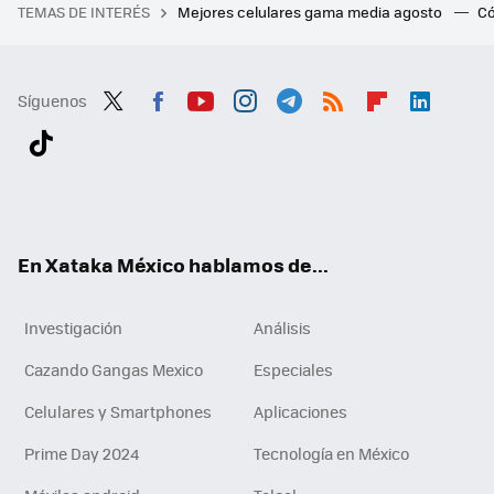
TEMAS DE INTERÉS
Mejores celulares gama media agosto
Có
Síguenos
Twit
Fac
You
Inst
Tele
RSS
Flip
Link
ter
ebo
tub
agr
gra
boa
edI
Tikt
ok
e
am
m
rd
n
ok
En Xataka México hablamos de...
Investigación
Análisis
Cazando Gangas Mexico
Especiales
Celulares y Smartphones
Aplicaciones
Prime Day 2024
Tecnología en México