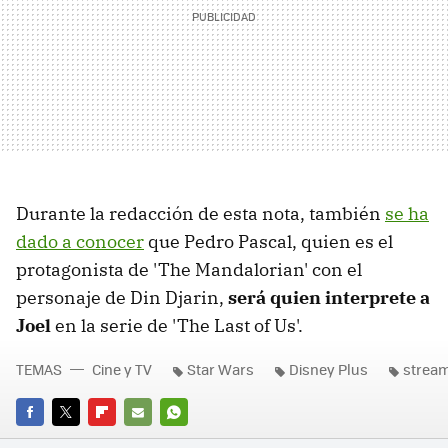
Durante la redacción de esta nota, también
se ha
dado a conocer
que Pedro Pascal, quien es el
protagonista de 'The Mandalorian' con el
personaje de Din Djarin,
será quien interprete a
Joel
en la serie de 'The Last of Us'.
TEMAS
Cine y TV
Star Wars
Disney Plus
strea
FACEBOOK
TWITTER
FLIPBOARD
E-
WHATSAPP