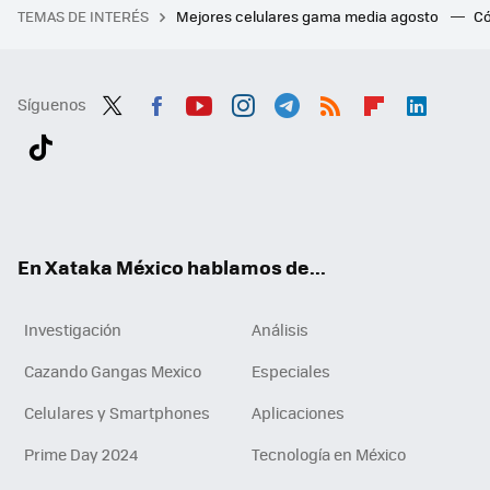
TEMAS DE INTERÉS
Mejores celulares gama media agosto
Có
Síguenos
Twit
Fac
You
Inst
Tele
RSS
Flip
Link
ter
ebo
tub
agr
gra
boa
edI
Tikt
ok
e
am
m
rd
n
ok
En Xataka México hablamos de...
Investigación
Análisis
Cazando Gangas Mexico
Especiales
Celulares y Smartphones
Aplicaciones
Prime Day 2024
Tecnología en México