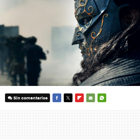
Sin comentarios
FACEBOOK
TWITTER
FLIPBOARD
E-
WHATSAPP
MAIL