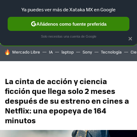
Ya puedes ver más de Xataka MX en Google
SELECCIÓN
GAMING
HOME
AUTO
TERRITORIO SAM
Añádenos como fuente preferida
Solo necesitas una cuenta de Google
×
HOY SE HABLA DE
Mercado Libre
IA
laptop
Sony
Tecnología
Cie
La cinta de acción y ciencia
ficción que llega solo 2 meses
después de su estreno en cines a
Netflix: una epopeya de 164
minutos