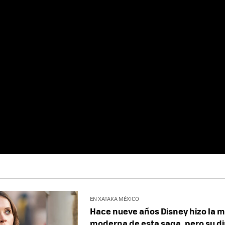
EN XATAKA MÉXICO
Hace nueve años Disney hizo la m
moderna de esta saga, pero su di