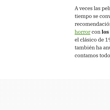
A veces las pel
tiempo se con
recomendación
horror
con
los
el clásico de 
también ha an
contamos todo