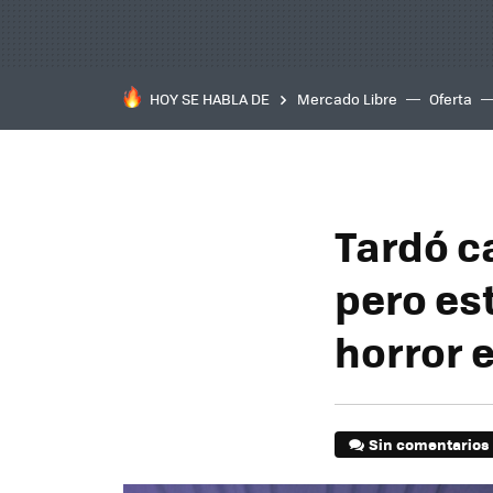
HOY SE HABLA DE
Mercado Libre
Oferta
Tardó ca
pero est
horror 
Sin comentarios