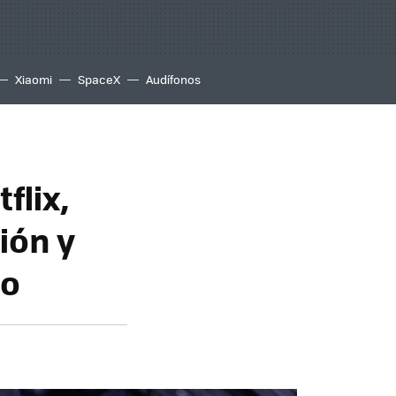
Xiaomi
SpaceX
Audífonos
flix,
ión y
co