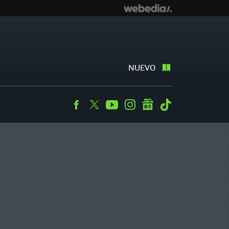
NUEVO
Facebook
Twitter
Youtube
Instagram
googlenews
Tiktok