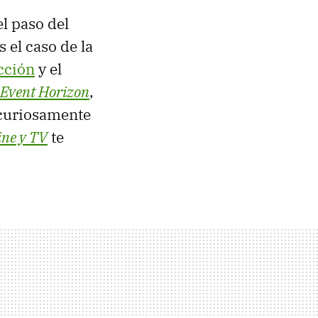
el paso del
es el caso de la
icción
y el
Event Horizon
,
e curiosamente
ine y TV
te