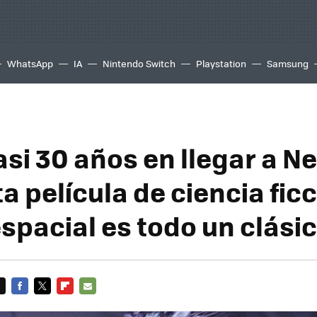
WhatsApp
IA
Nintendo Switch
Playstation
Samsung
si 30 años en llegar a Net
a película de ciencia ficc
espacial es todo un clási
FACEBOOK
TWITTER
FLIPBOARD
E-