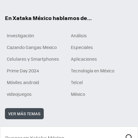
ok
e
am
m
rd
n
ok
En Xataka México hablamos de...
Investigación
Análisis
Cazando Gangas Mexico
Especiales
Celulares y Smartphones
Aplicaciones
Prime Day 2024
Tecnología en México
Móviles android
Telcel
videojuegos
México
VER MÁS TEMAS