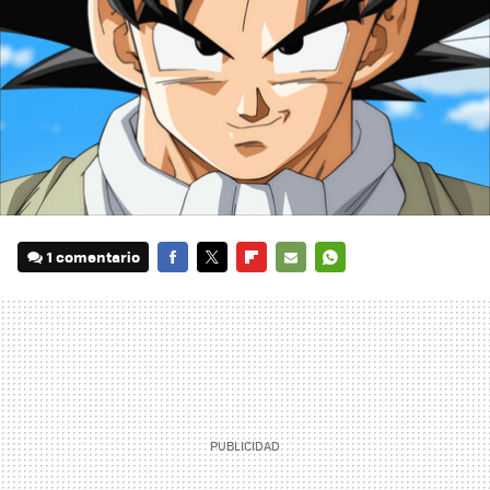
1 comentario
FACEBOOK
TWITTER
FLIPBOARD
E-
WHATSAPP
MAIL