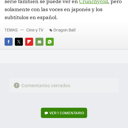
serie también se puede ver en
Crunchyroll
, pero
solamente con las voces en japonés y los
subtítulos en español.
TEMAS
Cine y TV
Dragon Ball
FACEBOOK
TWITTER
FLIPBOARD
E-
WHATSAPP
MAIL
Comentarios cerrados
VER
1 COMENTARIO