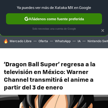
Ya puedes ver más de Xataka MX en Google
SELECCIÓN
GAMING
HOME
AUTO
TERRITORIO SAM
Añádenos como fuente preferida
Solo necesitas una cuenta de Google
×
HOY SE HABLA DE
Mercado Libre
Oferta
WhatsApp
IA
Nintendo Swi
‘Dragon Ball Super’ regresa a la
televisión en México: Warner
Channel transmitirá el anime a
partir del 3 de enero