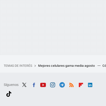
TEMAS DE INTERÉS
Mejores celulares gama media agosto
Có
Síguenos
Twit
Fac
You
Inst
Tele
RSS
Flip
Link
ter
ebo
tub
agr
gra
boa
edI
Tikt