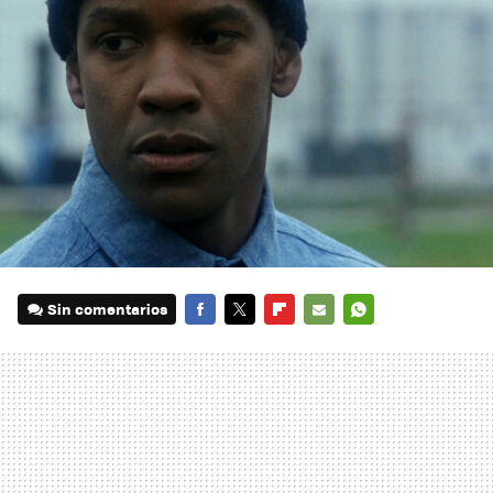
Sin comentarios
FACEBOOK
TWITTER
FLIPBOARD
E-
WHATSAPP
MAIL