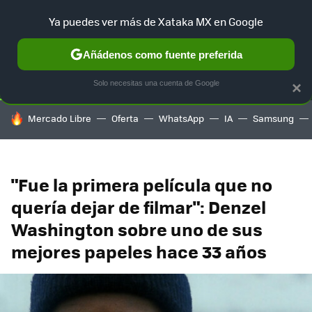
Ya puedes ver más de Xataka MX en Google
SELECCIÓN
GAMING
HOME
AUTO
TERRITORIO SAM
Añádenos como fuente preferida
Solo necesitas una cuenta de Google
×
HOY SE HABLA DE
Mercado Libre
Oferta
WhatsApp
IA
Samsung
"Fue la primera película que no
quería dejar de filmar": Denzel
Washington sobre uno de sus
mejores papeles hace 33 años