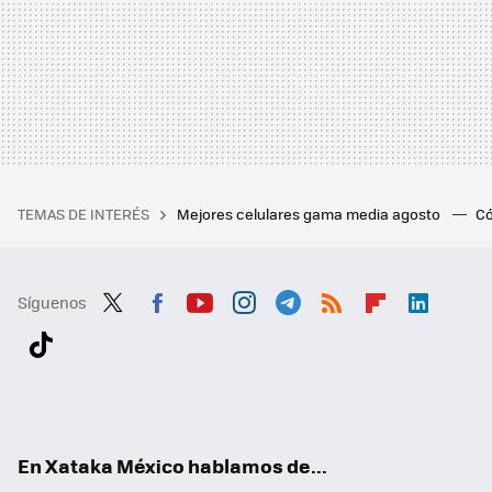
TEMAS DE INTERÉS
Mejores celulares gama media agosto
Có
Síguenos
Twit
Fac
You
Inst
Tele
RSS
Flip
Link
ter
ebo
tub
agr
gra
boa
edI
Tikt
ok
e
am
m
rd
n
ok
En Xataka México hablamos de...