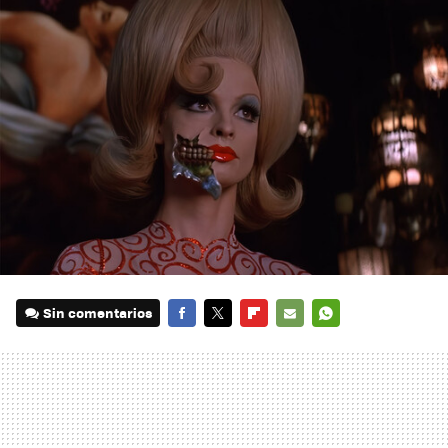
Sin comentarios
FACEBOOK
TWITTER
FLIPBOARD
E-
WHATSAPP
MAIL