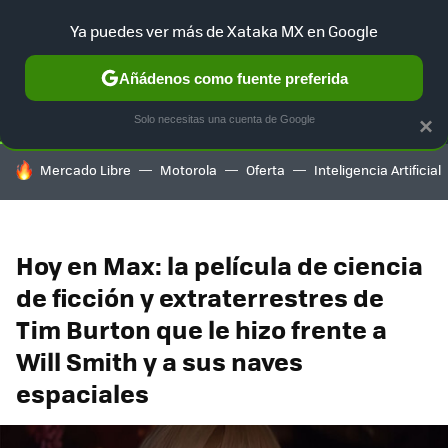
Ya puedes ver más de Xataka MX en Google
SELECCIÓN
GAMING
HOME
AUTO
TERRITORIO SAM
Añádenos como fuente preferida
Solo necesitas una cuenta de Google
×
HOY SE HABLA DE
Mercado Libre
Motorola
Oferta
Inteligencia Artificial
Hoy en Max: la película de ciencia
de ficción y extraterrestres de
Tim Burton que le hizo frente a
Will Smith y a sus naves
espaciales