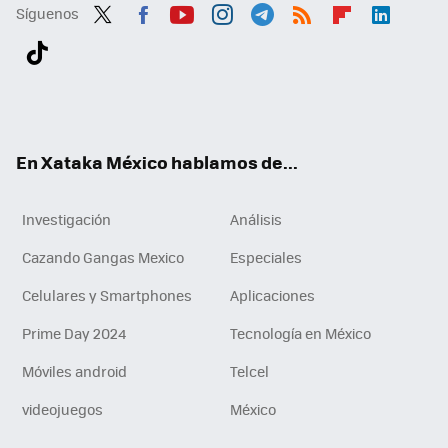
Síguenos
Twit
Fac
You
Inst
Tele
RSS
Flip
Link
ter
ebo
tub
agr
gra
boa
edI
Tikt
ok
e
am
m
rd
n
ok
En Xataka México hablamos de...
Investigación
Análisis
Cazando Gangas Mexico
Especiales
Celulares y Smartphones
Aplicaciones
Prime Day 2024
Tecnología en México
Móviles android
Telcel
videojuegos
México