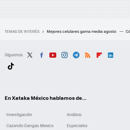
TEMAS DE INTERÉS
Mejores celulares gama media agosto
Có
Síguenos
Twit
Fac
You
Inst
Tele
RSS
Flip
Link
ter
ebo
tub
agr
gra
boa
edI
Tikt
ok
e
am
m
rd
n
ok
En Xataka México hablamos de...
Investigación
Análisis
Cazando Gangas Mexico
Especiales