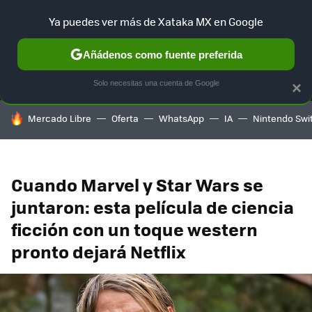
Ya puedes ver más de Xataka MX en Google
MENÚ
NUEVO
Añádenos como fuente preferida
SELECCIÓN
GAMING
HOME
AUTO
TERRITORIO SAM
Solo necesitas una cuenta de Google
×
HOY SE HABLA DE
Mercado Libre
Oferta
WhatsApp
IA
Nintendo Swi
Cuando Marvel y Star Wars se
juntaron: esta película de ciencia
ficción con un toque western
pronto dejará Netflix