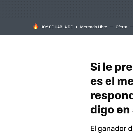
HOY SE HABLA DE
Mercado Libre
Oferta
Si le p
es el me
respond
digo en 
El ganador d