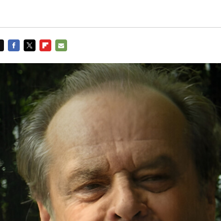
FACEBOOK
TWITTER
FLIPBOARD
E-
MAIL