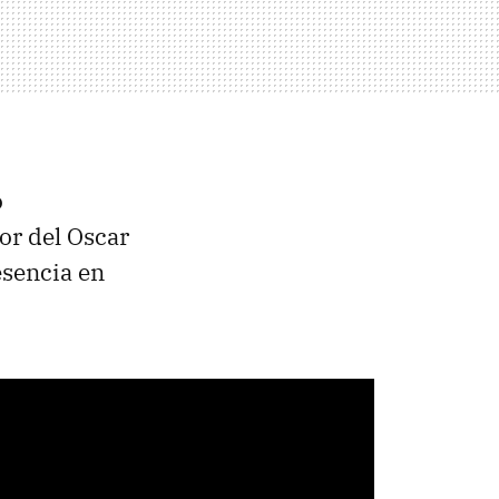
ó
or del Oscar
esencia en