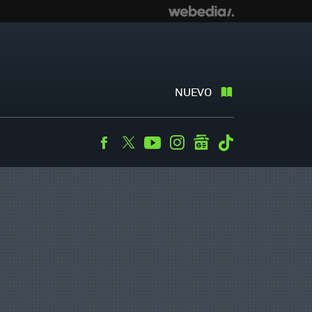
NUEVO
Facebook
Twitter
Youtube
Instagram
googlenews
Tiktok