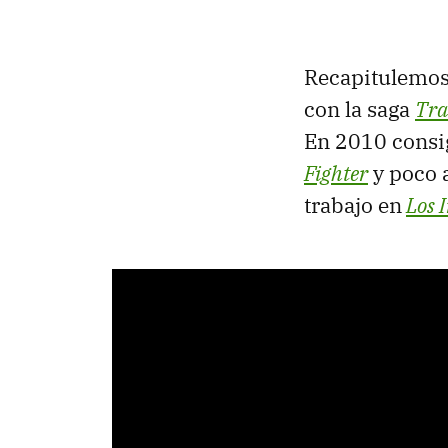
Recapitulemos 
con la saga
Tra
En 2010 consig
Fighter
y poco 
trabajo en
Los
I