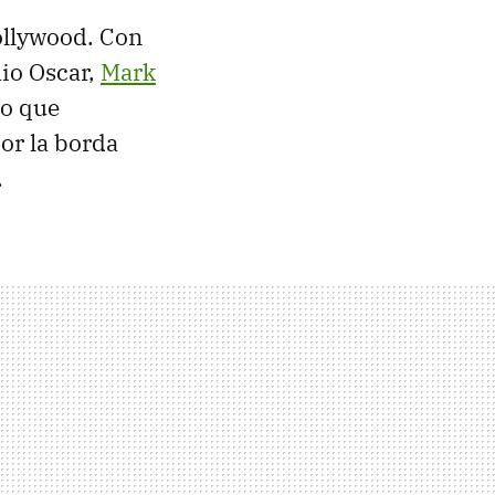
ollywood. Con
io Oscar,
Mark
lo que
or la borda
.