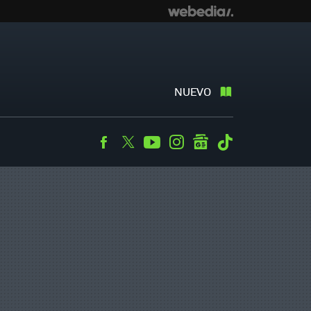
NUEVO
Facebook
Twitter
Youtube
Instagram
googlenews
Tiktok