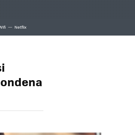
Wifi
Netflix
i
 condena