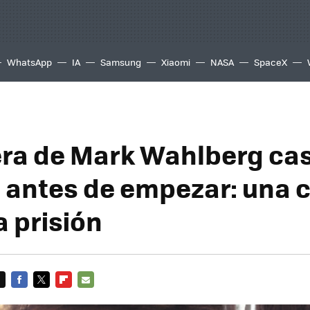
WhatsApp
IA
Samsung
Xiaomi
NASA
SpaceX
era de Mark Wahlberg cas
 antes de empezar: una
 a prisión
FACEBOOK
TWITTER
FLIPBOARD
E-