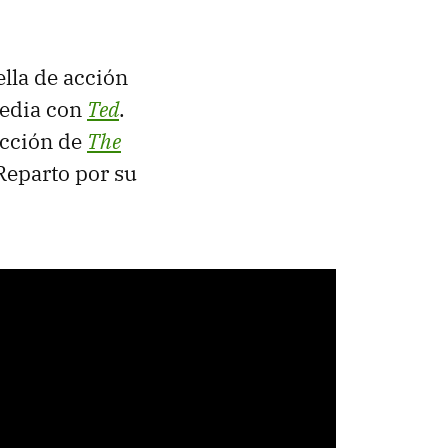
lla de acción
media con
Ted
.
ucción de
The
Reparto por su