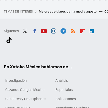
TEMAS DE INTERÉS
Mejores celulares gama media agosto
Có
Síguenos
Twit
Fac
You
Inst
Tele
RSS
Flip
Link
ter
ebo
tub
agr
gra
boa
edI
Tikt
ok
e
am
m
rd
n
ok
En Xataka México hablamos de...
Investigación
Análisis
Cazando Gangas Mexico
Especiales
Celulares y Smartphones
Aplicaciones
Prime Day 2024
Tecnología en México