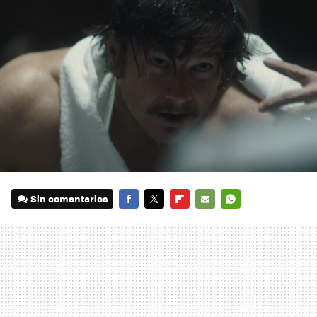
Sin comentarios
FACEBOOK
TWITTER
FLIPBOARD
E-
WHATSAPP
MAIL