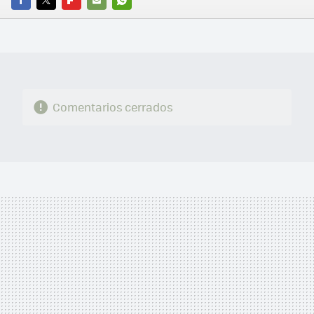
FACEBOOK
TWITTER
FLIPBOARD
E-
WHATSAPP
MAIL
Comentarios cerrados