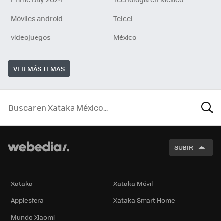
Móviles android
Telcel
videojuegos
México
VER MÁS TEMAS
BUSCA
SUBIR
Xataka
Xataka Móvil
Applesfera
Xataka Smart Home
Mundo Xiaomi