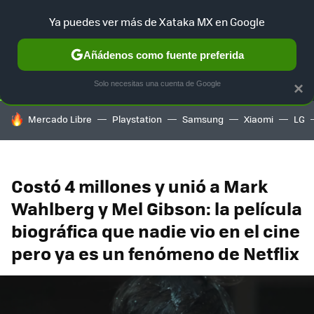
Ya puedes ver más de Xataka MX en Google
SELECCIÓN
GAMING
HOME
AUTO
TERRITORIO SAM
Añádenos como fuente preferida
Solo necesitas una cuenta de Google
×
HOY SE HABLA DE
Mercado Libre
Playstation
Samsung
Xiaomi
LG
Costó 4 millones y unió a Mark
Wahlberg y Mel Gibson: la película
biográfica que nadie vio en el cine
pero ya es un fenómeno de Netflix