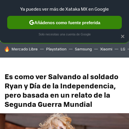
Ya puedes ver más de Xataka MX en Google
SELECCIÓN
GAMING
HOME
AUTO
TERRITORIO SAM
Añádenos como fuente preferida
Solo necesitas una cuenta de Google
×
HOY SE HABLA DE
Mercado Libre
Playstation
Samsung
Xiaomi
LG
Es como ver Salvando al soldado
Ryan y Día de la Independencia,
pero basada en un relato de la
Segunda Guerra Mundial