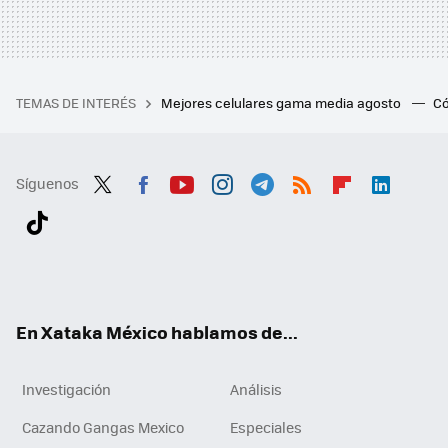
TEMAS DE INTERÉS
Mejores celulares gama media agosto
Có
Síguenos
Twit
Fac
You
Inst
Tele
RSS
Flip
Link
ter
ebo
tub
agr
gra
boa
edI
Tikt
ok
e
am
m
rd
n
ok
En Xataka México hablamos de...
Investigación
Análisis
Cazando Gangas Mexico
Especiales