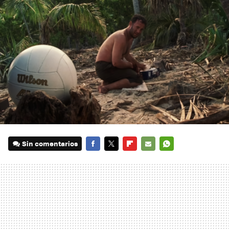
Sin comentarios
FACEBOOK
TWITTER
FLIPBOARD
E-
WHATSAPP
MAIL