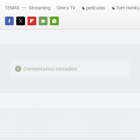
TEMAS
Streaming
Cine y TV
películas
Tom Hanks
FACEBOOK
TWITTER
FLIPBOARD
E-
WHATSAPP
MAIL
Comentarios cerrados