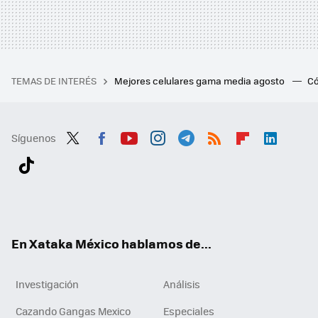
TEMAS DE INTERÉS
Mejores celulares gama media agosto
Có
Síguenos
Twit
Fac
You
Inst
Tele
RSS
Flip
Link
ter
ebo
tub
agr
gra
boa
edI
Tikt
ok
e
am
m
rd
n
ok
En Xataka México hablamos de...
Investigación
Análisis
Cazando Gangas Mexico
Especiales