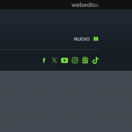
NUEVO
Facebook
Twitter
Youtube
Instagram
googlenews
Tiktok