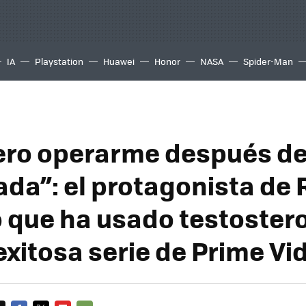
IA
Playstation
Huawei
Honor
NASA
Spider-Man
ero operarme después d
da”: el protagonista de
 que ha usado testoster
exitosa serie de Prime Vi