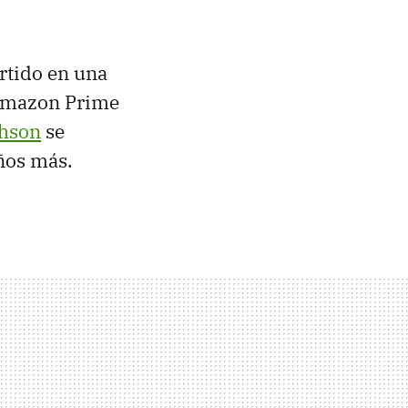
rtido en una
e Amazon Prime
chson
se
ños más.