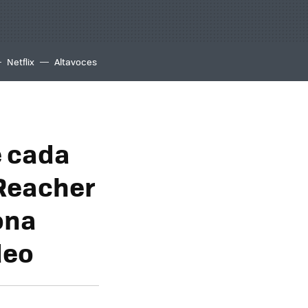
Netflix
Altavoces
e cada
 Reacher
ona
deo