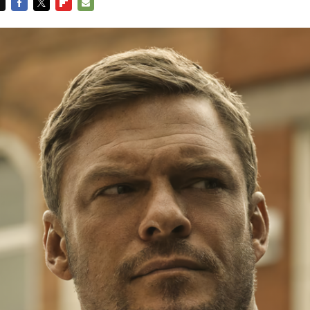
FACEBOOK
TWITTER
FLIPBOARD
E-
MAIL