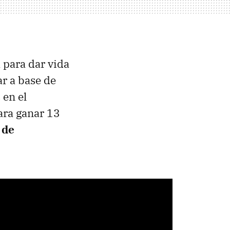
 para dar vida
ar a base de
 en el
para ganar 13
 de