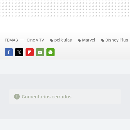
TEMAS
Cine y TV
películas
Marvel
Disney Plus
FACEBOOK
TWITTER
FLIPBOARD
E-
WHATSAPP
MAIL
Comentarios cerrados