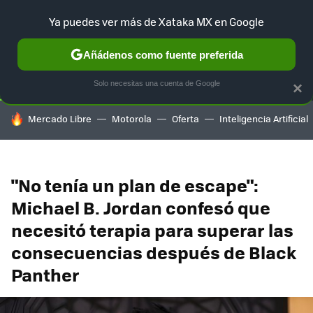
Ya puedes ver más de Xataka MX en Google
SELECCIÓN
GAMING
HOME
AUTO
TERRITORIO SAM
Añádenos como fuente preferida
Solo necesitas una cuenta de Google
×
HOY SE HABLA DE
Mercado Libre
Motorola
Oferta
Inteligencia Artificial
"No tenía un plan de escape":
Michael B. Jordan confesó que
necesitó terapia para superar las
consecuencias después de Black
Panther