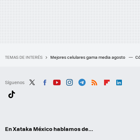
TEMAS DE INTERÉS
Mejores celulares gama media agosto
Có
Síguenos
Twit
Fac
You
Inst
Tele
RSS
Flip
Link
ter
ebo
tub
agr
gra
boa
edI
Tikt
ok
e
am
m
rd
n
ok
En Xataka México hablamos de...