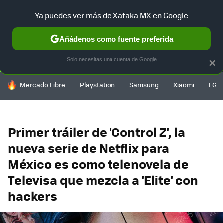
Ya puedes ver más de Xataka MX en Google
SELECCIÓN
GAMING
HOME
AUTO
TERRITORIO SAM
Añádenos como fuente preferida
Solo necesitas una cuenta de Google
×
HOY SE HABLA DE
Mercado Libre
Playstation
Samsung
Xiaomi
LG
Primer tráiler de 'Control Z', la
nueva serie de Netflix para
México es como telenovela de
Televisa que mezcla a 'Elite' con
hackers