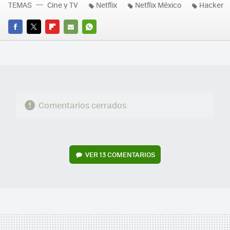
TEMAS
Cine y TV
Netflix
Netflix México
Hacker
FACEBOOK
TWITTER
FLIPBOARD
E-
WHATSAPP
MAIL
Comentarios cerrados
VER
13 COMENTARIOS