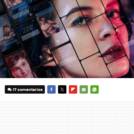
17 comentarios
FACEBOOK
TWITTER
FLIPBOARD
E-
WHATSAPP
MAIL