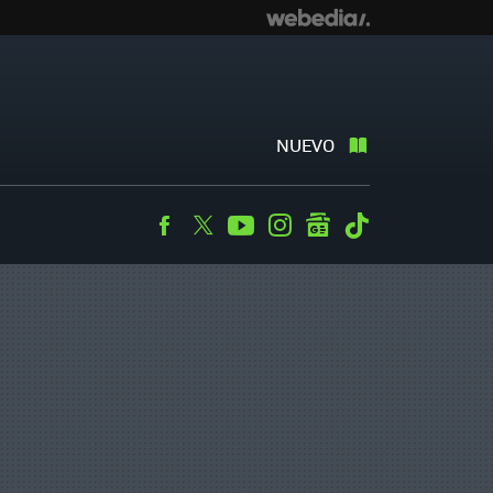
NUEVO
Facebook
Twitter
Youtube
Instagram
googlenews
Tiktok