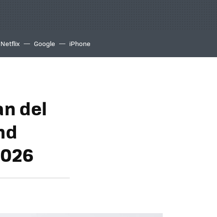
Netflix
Google
iPhone
an del
nd
2026