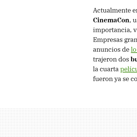
Actualmente e
CinemaCon
, 
importancia, v
Empresas gran
anuncios de
l
trajeron dos
bu
la cuarta
pelíc
fueron ya se c