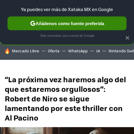
Ya puedes ver más de Xataka MX en Google
SELECCIÓN
GAMING
HOME
AUTO
TERRITORIO SAM
Añádenos como fuente preferida
Solo necesitas una cuenta de Google
×
HOY SE HABLA DE
Mercado Libre
Oferta
WhatsApp
IA
Nintendo Swi
“La próxima vez haremos algo del
que estaremos orgullosos”:
Robert de Niro se sigue
lamentando por este thriller con
Al Pacino