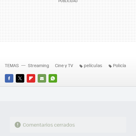
TEMAS
Streaming
Cine y TV
películas
Policía
FACEBOOK
TWITTER
FLIPBOARD
E-
WHATSAPP
MAIL
Comentarios cerrados