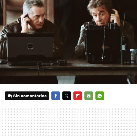
Sin comentarios
FACEBOOK
TWITTER
FLIPBOARD
E-
WHATSAPP
MAIL