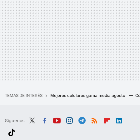
TEMAS DE INTERÉS
Mejores celulares gama media agosto
Có
Síguenos
Twit
Fac
You
Inst
Tele
RSS
Flip
Link
ter
ebo
tub
agr
gra
boa
edI