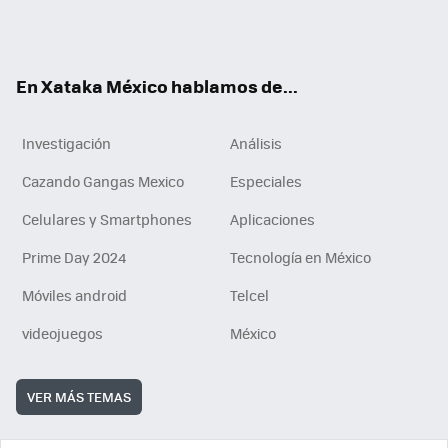
Tikt
ok
e
am
m
rd
n
ok
En Xataka México hablamos de...
Investigación
Análisis
Cazando Gangas Mexico
Especiales
Celulares y Smartphones
Aplicaciones
Prime Day 2024
Tecnología en México
Móviles android
Telcel
videojuegos
México
VER MÁS TEMAS