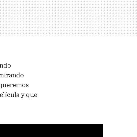
iendo
ontrando
n queremos
elícula y que