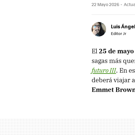
22 Mayo 2026
Actua
Luis Ánge
Editor Jr
El
25 de mayo
sagas más quer
futuro III
. En e
deberá viajar a
Emmet Brow