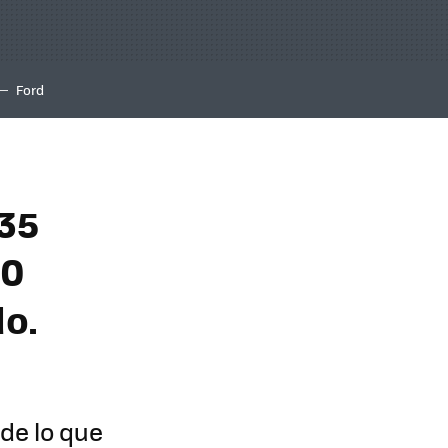
Ford
 35
50
o.
de lo que