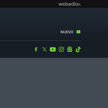
NUEVO
Facebook
Twitter
Youtube
Instagram
googlenews
Tiktok