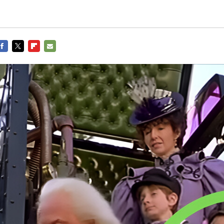
FACEBOOK
TWITTER
FLIPBOARD
E-
MAIL