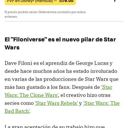
PVP en Disney+ (mensual) —
$
179.00
El precio podría variar. Obtenemos comisión por estos
enlaces
El "Filoniverse" es el nuevo pilar de Star
Wars
Dave Filoni es el aprendiz de George Lucas y
desde hace muchos años ha estado involucado
en varias de las producciones de Star Wars que
más han gustado a los fans. Después de
'Star
Wars: The Clone Wars'
, el creativo hizo otras
series como
'Star Wars Rebels'
y
'Star Wars: The
Bad Batch'
.
La gran aceptación de su trabajo hizo que