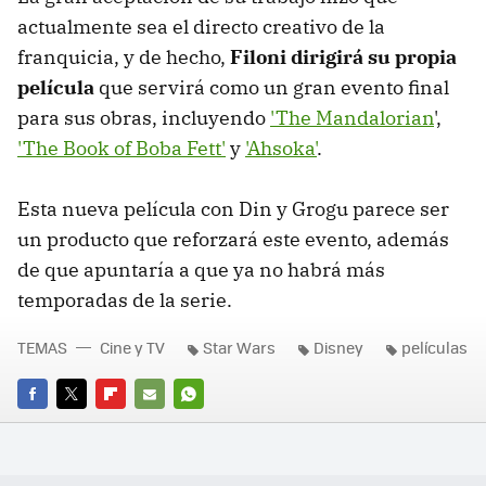
actualmente sea el directo creativo de la
franquicia, y de hecho,
Filoni dirigirá su propia
película
que servirá como un gran evento final
para sus obras, incluyendo
'The Mandalorian
',
'The Book of Boba Fett'
y
'Ahsoka'
.
Esta nueva película con Din y Grogu parece ser
un producto que reforzará este evento, además
de que apuntaría a que ya no habrá más
temporadas de la serie.
TEMAS
Cine y TV
Star Wars
Disney
películas
FACEBOOK
TWITTER
FLIPBOARD
E-
WHATSAPP
MAIL