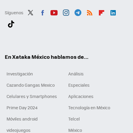
Síguenos
Twit
Fac
You
Inst
Tele
RSS
Flip
Link
ter
ebo
tub
agr
gra
boa
edI
Tikt
ok
e
am
m
rd
n
ok
En Xataka México hablamos de...
Investigación
Análisis
Cazando Gangas Mexico
Especiales
Celulares y Smartphones
Aplicaciones
Prime Day 2024
Tecnología en México
Móviles android
Telcel
videojuegos
México