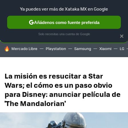
Ya puedes ver más de Xataka MX en Google
SELECCIÓN
GAMING
HOME
AUTO
TERRITORIO SAM
Añádenos como fuente preferida
Solo necesitas una cuenta de Google
×
HOY SE HABLA DE
Mercado Libre
Playstation
Samsung
Xiaomi
LG
La misión es resucitar a Star
Wars; el cómo es un paso obvio
para Disney: anunciar película de
'The Mandalorian'