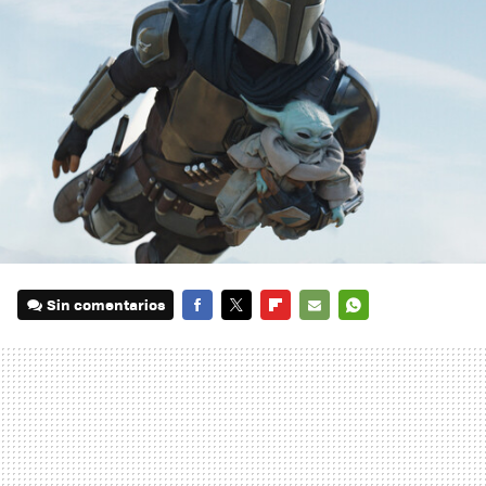
Sin comentarios
FACEBOOK
TWITTER
FLIPBOARD
E-
WHATSAPP
MAIL