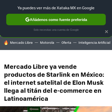
Ya puedes ver más de Xataka MX en Google
SELECCIÓN
GAMING
HOME
AUTO
TERRITORIO SAM
Añádenos como fuente preferida
Solo necesitas una cuenta de Google
×
HOY SE HABLA DE
Mercado Libre
Motorola
Oferta
Inteligencia Artificial
Mercado Libre ya vende
productos de Starlink en México:
el internet satelital de Elon Musk
llega al titán del e-commerce en
Latinoamérica