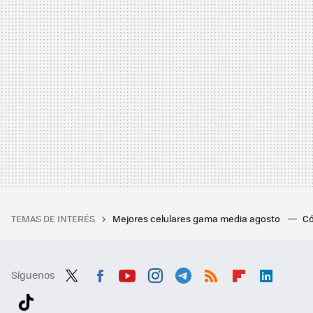
TEMAS DE INTERÉS
Mejores celulares gama media agosto
Có
Síguenos
Twit
Fac
You
Inst
Tele
RSS
Flip
Link