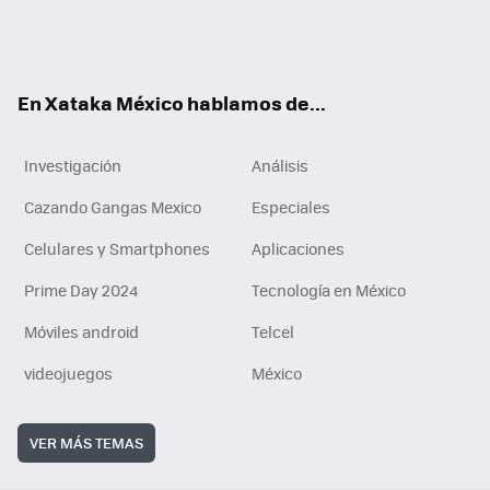
ter
ebo
tub
agr
gra
boa
edI
Tikt
ok
e
am
m
rd
n
ok
En Xataka México hablamos de...
Investigación
Análisis
Cazando Gangas Mexico
Especiales
Celulares y Smartphones
Aplicaciones
Prime Day 2024
Tecnología en México
Móviles android
Telcel
videojuegos
México
VER MÁS TEMAS