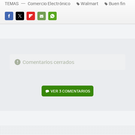
TEMAS
Comercio Electrónico
Walmart
Buen fin
FACEBOOK
TWITTER
FLIPBOARD
E-
WHATSAPP
MAIL
Comentarios cerrados
VER
3 COMENTARIOS