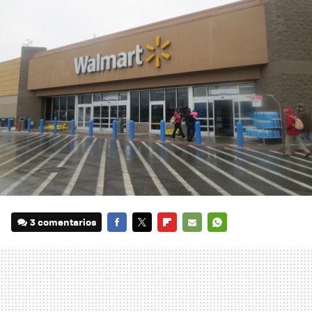
3 comentarios
FACEBOOK
TWITTER
FLIPBOARD
E-
WHATSAPP
MAIL