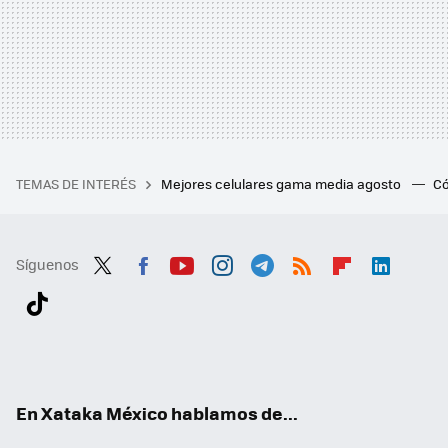
TEMAS DE INTERÉS
Mejores celulares gama media agosto
Có
Síguenos
Twit
Fac
You
Inst
Tele
RSS
Flip
Link
ter
ebo
tub
agr
gra
boa
edI
Tikt
ok
e
am
m
rd
n
ok
En Xataka México hablamos de...