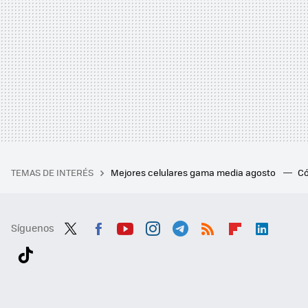
TEMAS DE INTERÉS
Mejores celulares gama media agosto
Có
Síguenos
Twit
Fac
You
Inst
Tele
RSS
Flip
Link
ter
ebo
tub
agr
gra
boa
edI
Tikt
ok
e
am
m
rd
n
ok