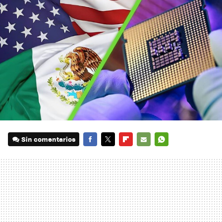
Sin comentarios
FACEBOOK
TWITTER
FLIPBOARD
E-
WHATSAPP
MAIL