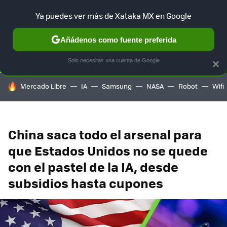
Ya puedes ver más de Xataka MX en Google
SELECCIÓN
GAMING
HOME
AUTO
TERRITORIO SAM
Añádenos como fuente preferida
Solo necesitas una cuenta de Google
×
HOY SE HABLA DE
Mercado Libre
IA
Samsung
NASA
Robot
Wifi
China saca todo el arsenal para
que Estados Unidos no se quede
con el pastel de la IA, desde
subsidios hasta cupones