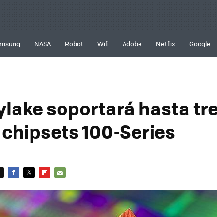
msung
NASA
Robot
Wifi
Adobe
Netflix
Google
kylake soportará hasta tr
 chipsets 100-Series
FACEBOOK
TWITTER
FLIPBOARD
E-
MAIL