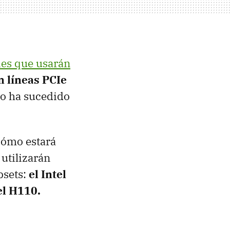
ies que usarán
n líneas PCIe
omo ha sucedido
 cómo estará
utilizarán
psets:
el Intel
el H110.