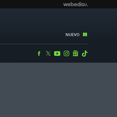
NUEVO
Facebook
Twitter
Youtube
Instagram
googlenews
Tiktok