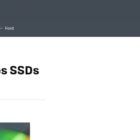
Ford
es SSDs