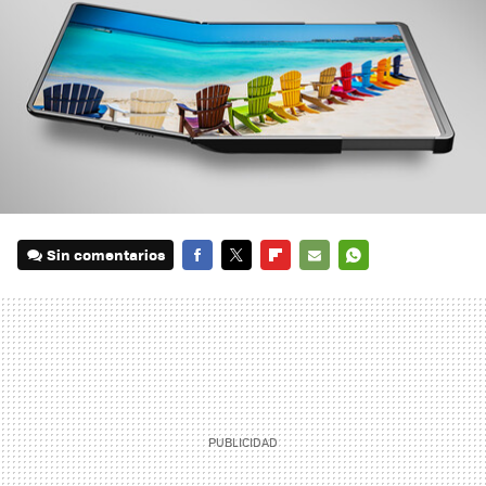
Sin comentarios
FACEBOOK
TWITTER
FLIPBOARD
E-
WHATSAPP
MAIL