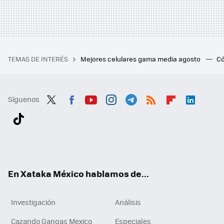
TEMAS DE INTERÉS
Mejores celulares gama media agosto
Có
Síguenos
Twit
Fac
You
Inst
Tele
RSS
Flip
Link
ter
ebo
tub
agr
gra
boa
edI
Tikt
ok
e
am
m
rd
n
ok
En Xataka México hablamos de...
Investigación
Análisis
Cazando Gangas Mexico
Especiales