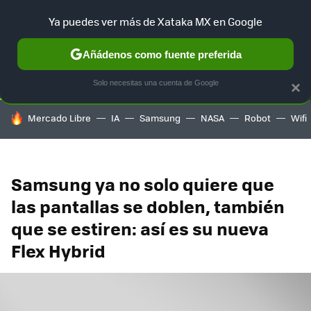
Ya puedes ver más de Xataka MX en Google
SELECCIÓN
GAMING
HOME
AUTO
TERRITORIO SAM
Añádenos como fuente preferida
Solo necesitas una cuenta de Google
×
HOY SE HABLA DE
Mercado Libre
IA
Samsung
NASA
Robot
Wifi
Samsung ya no solo quiere que
las pantallas se doblen, también
que se estiren: así es su nueva
Flex Hybrid