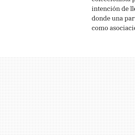
intención de l
donde una part
como asociacio