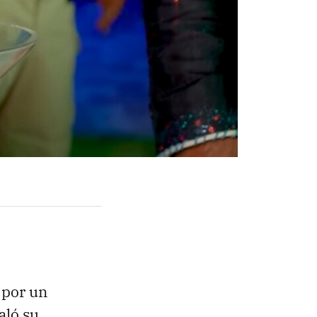
por un
aló su