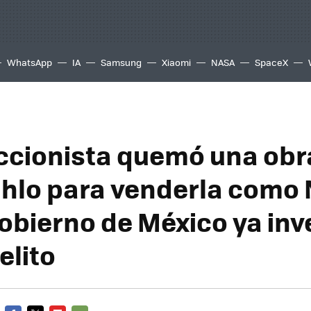
WhatsApp
IA
Samsung
Xiaomi
NASA
SpaceX
ccionista quemó una obr
ahlo para venderla como N
obierno de México ya inve
elito