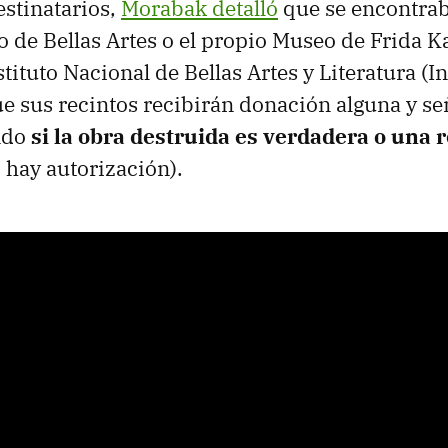
destinatarios,
Morabak detalló
que se encontrab
o de Bellas Artes o el propio Museo de Frida Ka
tituto Nacional de Bellas Artes y Literatura (I
e sus recintos recibirán donación alguna y se
ndo
si la obra destruida es verdadera o una
o hay autorización).