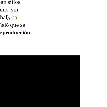
an sitios
hlo, sin
nbal),
ha
ñaló que se
 reproducción