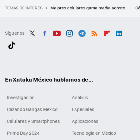
TEMAS DE INTERÉS
Mejores celulares gama media agosto
Có
Síguenos
Twit
Fac
You
Inst
Tele
RSS
Flip
Link
ter
ebo
tub
agr
gra
boa
edI
Tikt
ok
e
am
m
rd
n
ok
En Xataka México hablamos de...
Investigación
Análisis
Cazando Gangas Mexico
Especiales
Celulares y Smartphones
Aplicaciones
Prime Day 2024
Tecnología en México