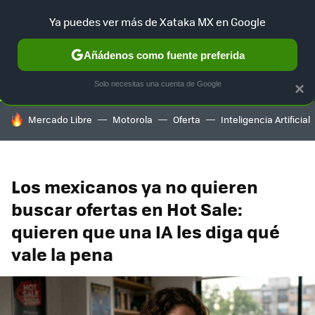
Ya puedes ver más de Xataka MX en Google
SELECCIÓN
GAMING
HOME
AUTO
TERRITORIO SAM
Añádenos como fuente preferida
Solo necesitas una cuenta de Google
×
HOY SE HABLA DE
Mercado Libre
Motorola
Oferta
Inteligencia Artificial
Los mexicanos ya no quieren
buscar ofertas en Hot Sale:
quieren que una IA les diga qué
vale la pena