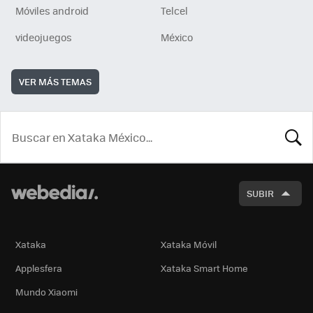
Móviles android
Telcel
videojuegos
México
VER MÁS TEMAS
BUSCA
SUBIR
Xataka
Xataka Móvil
Applesfera
Xataka Smart Home
Mundo Xiaomi