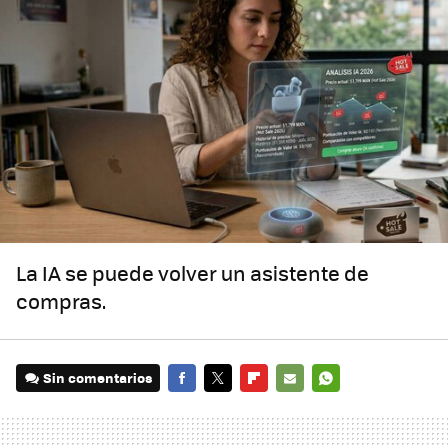
La IA se puede volver un asistente de
compras.
Sin comentarios
FACEBOOK
TWITTER
FLIPBOARD
E-
WHATSAPP
MAIL