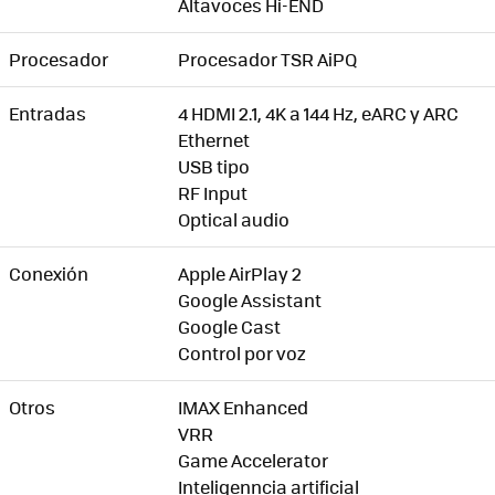
Altavoces Hi-END
Procesador
Procesador TSR AiPQ
Entradas
4 HDMI 2.1, 4K a 144 Hz, eARC y ARC
Ethernet
USB tipo
RF Input
Optical audio
Conexión
Apple AirPlay 2
Google Assistant
Google Cast
Control por voz
Otros
IMAX Enhanced
VRR
Game Accelerator
Inteligenncia artificial