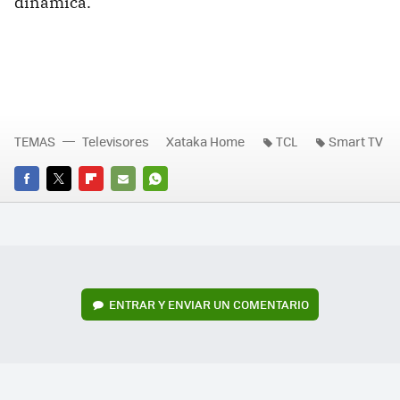
dinámica.
TEMAS
Televisores
Xataka Home
TCL
Smart TV
FACEBOOK
TWITTER
FLIPBOARD
E-
WHATSAPP
MAIL
ENTRAR Y ENVIAR UN COMENTARIO