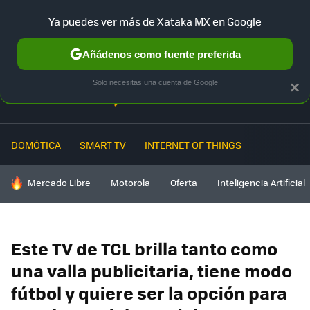
Ya puedes ver más de Xataka MX en Google
MENÚ
NUEVO
Añádenos como fuente preferida
Solo necesitas una cuenta de Google
×
DOMÓTICA
SMART TV
INTERNET OF THINGS
HOY SE HABLA DE
Mercado Libre
Motorola
Oferta
Inteligencia Artificial
Este TV de TCL brilla tanto como
una valla publicitaria, tiene modo
fútbol y quiere ser la opción para