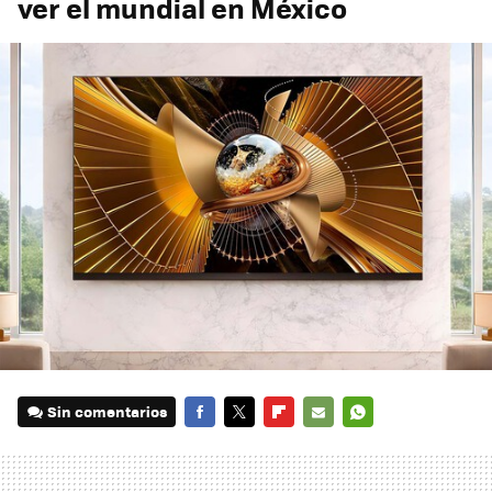
ver el mundial en México
Sin comentarios
FACEBOOK
TWITTER
FLIPBOARD
E-
WHATSAPP
MAIL