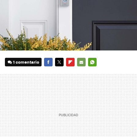
1 comentario
FACEBOOK
TWITTER
FLIPBOARD
E-
WHATSAPP
MAIL