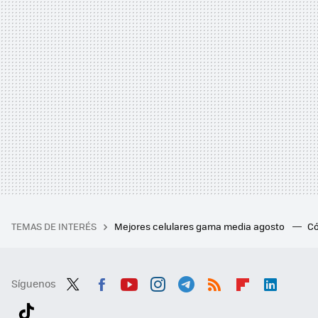
TEMAS DE INTERÉS
Mejores celulares gama media agosto
Có
Síguenos
Twit
Fac
You
Inst
Tele
RSS
Flip
Link