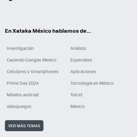
ter
ebo
tub
agr
gra
boa
edI
Tikt
ok
e
am
m
rd
n
ok
En Xataka México hablamos de...
Investigación
Análisis
Cazando Gangas Mexico
Especiales
Celulares y Smartphones
Aplicaciones
Prime Day 2024
Tecnología en México
Móviles android
Telcel
videojuegos
México
VER MÁS TEMAS