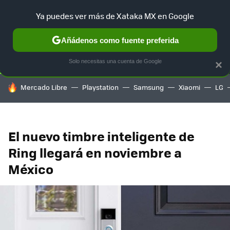
Ya puedes ver más de Xataka MX en Google
SELECCIÓN
GAMING
HOME
AUTO
TERRITORIO SAM
Añádenos como fuente preferida
Solo necesitas una cuenta de Google
×
HOY SE HABLA DE
Mercado Libre
Playstation
Samsung
Xiaomi
LG
El nuevo timbre inteligente de
Ring llegará en noviembre a
México