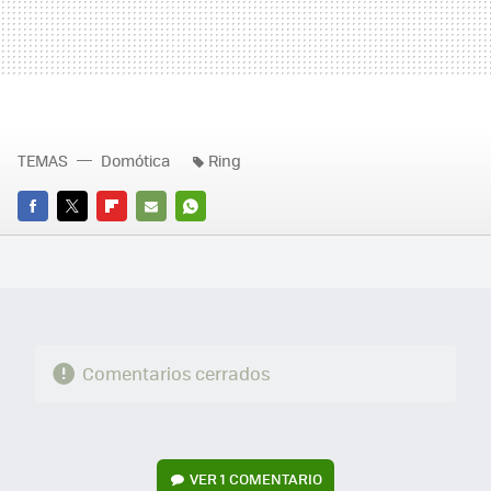
TEMAS
Domótica
Ring
FACEBOOK
TWITTER
FLIPBOARD
E-
WHATSAPP
MAIL
Comentarios cerrados
VER
1 COMENTARIO