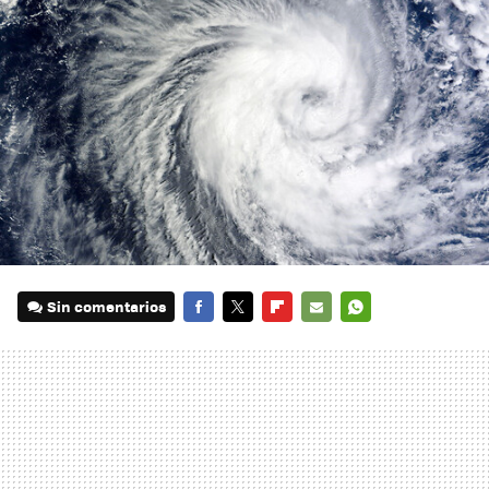
Sin comentarios
FACEBOOK
TWITTER
FLIPBOARD
E-
WHATSAPP
MAIL