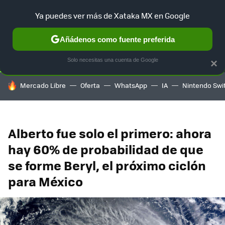
Ya puedes ver más de Xataka MX en Google
SELECCIÓN
GAMING
HOME
AUTO
TERRITORIO SAM
Añádenos como fuente preferida
Solo necesitas una cuenta de Google
×
HOY SE HABLA DE
Mercado Libre
Oferta
WhatsApp
IA
Nintendo Swi
Alberto fue solo el primero: ahora
hay 60% de probabilidad de que
se forme Beryl, el próximo ciclón
para México