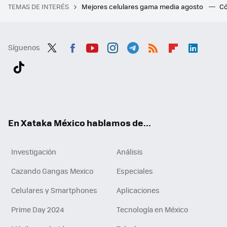
TEMAS DE INTERÉS
Mejores celulares gama media agosto
Có
Síguenos
Twit
Fac
You
Inst
Tele
RSS
Flip
Link
ter
ebo
tub
agr
gra
boa
edI
Tikt
ok
e
am
m
rd
n
ok
En Xataka México hablamos de...
Investigación
Análisis
Cazando Gangas Mexico
Especiales
Celulares y Smartphones
Aplicaciones
Prime Day 2024
Tecnología en México