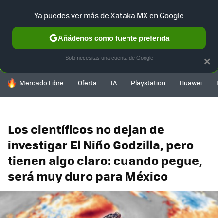
Ya puedes ver más de Xataka MX en Google
SELECCIÓN
GAMING
HOME
AUTO
TERRITORIO SAM
Añádenos como fuente preferida
Solo necesitas una cuenta de Google
×
HOY SE HABLA DE
Mercado Libre
Oferta
IA
Playstation
Huawei
Los científicos no dejan de
investigar El Niño Godzilla, pero
tienen algo claro: cuando pegue,
será muy duro para México