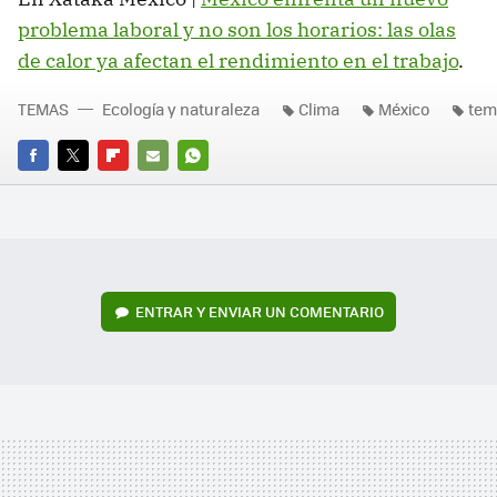
problema laboral y no son los horarios: las olas
de calor ya afectan el rendimiento en el trabajo
.
TEMAS
Ecología y naturaleza
Clima
México
tem
FACEBOOK
TWITTER
FLIPBOARD
E-
WHATSAPP
MAIL
ENTRAR Y ENVIAR UN COMENTARIO