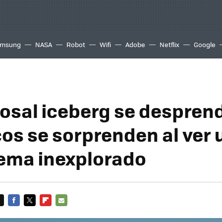
msung
NASA
Robot
Wifi
Adobe
Netflix
Google
losal iceberg se desprend
cos se sorprenden al ver 
ema inexplorado
FACEBOOK
TWITTER
FLIPBOARD
E-