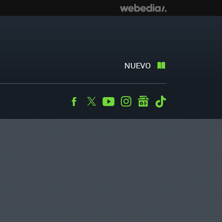
NUEVO
Facebook
Twitter
Youtube
Instagram
googlenews
Tiktok