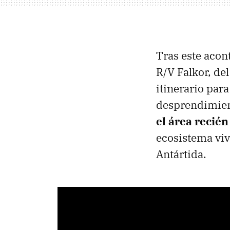
Tras este acon
R/V Falkor, de
itinerario par
desprendimie
el área recié
ecosistema vivo
Antártida.