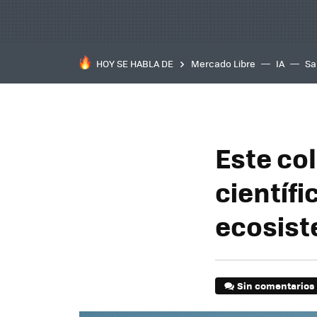
HOY SE HABLA DE
Mercado Libre
IA
Sa
Este co
científi
ecosist
Sin comentarios