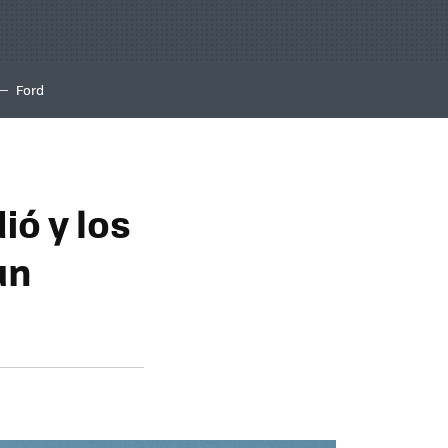
Ford
ió y los
un