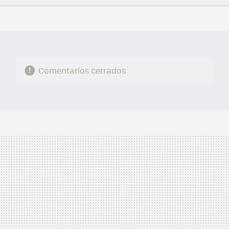
FACEBOOK
TWITTER
FLIPBOARD
E-
WHATSAPP
MAIL
Comentarios cerrados