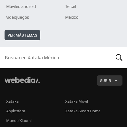
Móviles android
Telcel
videojuegos
México
VER MÁS TEMAS
BUSCA
SUBIR
Xataka
Xataka Móvil
Applesfera
Xataka Smart Home
Mundo Xiaomi