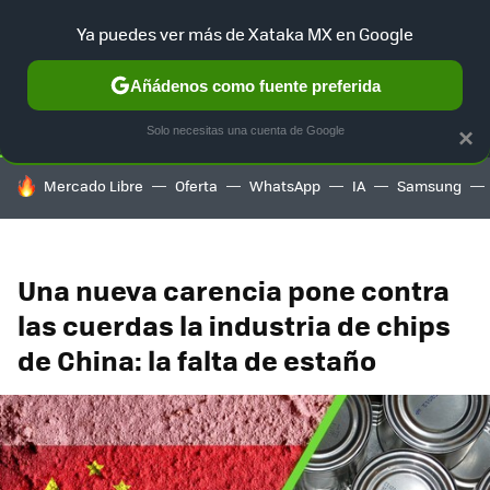
Ya puedes ver más de Xataka MX en Google
SELECCIÓN
GAMING
HOME
AUTO
TERRITORIO SAM
Añádenos como fuente preferida
Solo necesitas una cuenta de Google
×
HOY SE HABLA DE
Mercado Libre
Oferta
WhatsApp
IA
Samsung
Una nueva carencia pone contra
las cuerdas la industria de chips
de China: la falta de estaño