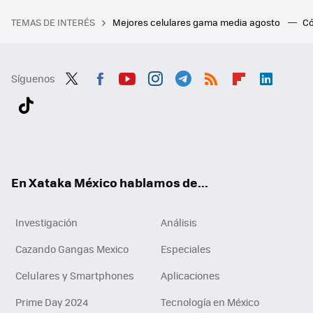
TEMAS DE INTERÉS
Mejores celulares gama media agosto
Có
Síguenos
Twit
Fac
You
Inst
Tele
RSS
Flip
Link
ter
ebo
tub
agr
gra
boa
edI
Tikt
ok
e
am
m
rd
n
ok
En Xataka México hablamos de...
Investigación
Análisis
Cazando Gangas Mexico
Especiales
Celulares y Smartphones
Aplicaciones
Prime Day 2024
Tecnología en México