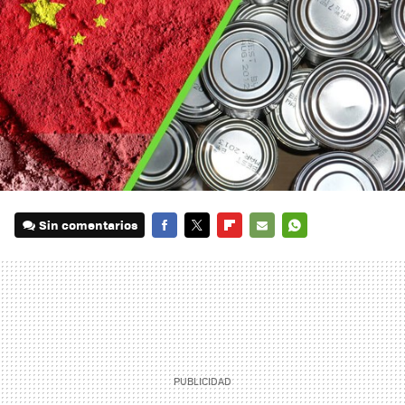
Sin comentarios
FACEBOOK
TWITTER
FLIPBOARD
E-
WHATSAPP
MAIL