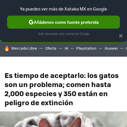
Ya puedes ver más de Xataka MX en Google
SELECCIÓN
GAMING
HOME
AUTO
TERRITORIO SAM
Añádenos como fuente preferida
Solo necesitas una cuenta de Google
×
HOY SE HABLA DE
Mercado Libre
Oferta
IA
Playstation
Huawei
Es tiempo de aceptarlo: los gatos
son un problema; comen hasta
2,000 especies y 350 están en
peligro de extinción