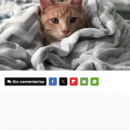
Sin comentarios
FACEBOOK
TWITTER
FLIPBOARD
E-
WHATSAPP
MAIL