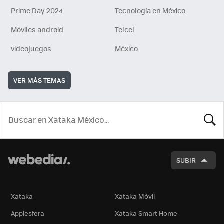
Prime Day 2024
Tecnología en México
Móviles android
Telcel
videojuegos
México
VER MÁS TEMAS
BUSCA
SUBIR
Xataka
Xataka Móvil
Applesfera
Xataka Smart Home