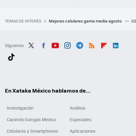
TEMAS DE INTERÉS
Mejores celulares gama media agosto
Có
Síguenos
Twit
Fac
You
Inst
Tele
RSS
Flip
Link
ter
ebo
tub
agr
gra
boa
edI
Tikt
ok
e
am
m
rd
n
ok
En Xataka México hablamos de...
Investigación
Análisis
Cazando Gangas Mexico
Especiales
Celulares y Smartphones
Aplicaciones