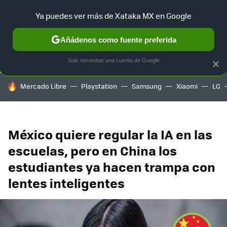
Ya puedes ver más de Xataka MX en Google
SELECCIÓN
GAMING
HOME
AUTO
TERRITORIO SAM
Añádenos como fuente preferida
Solo necesitas una cuenta de Google
×
HOY SE HABLA DE
Mercado Libre
Playstation
Samsung
Xiaomi
LG
México quiere regular la IA en las
escuelas, pero en China los
estudiantes ya hacen trampa con
lentes inteligentes