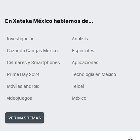
ok
e
am
m
rd
n
ok
En Xataka México hablamos de...
Investigación
Análisis
Cazando Gangas Mexico
Especiales
Celulares y Smartphones
Aplicaciones
Prime Day 2024
Tecnología en México
Móviles android
Telcel
videojuegos
México
VER MÁS TEMAS