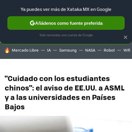
Ya puedes ver más de Xataka MX en Google
SELECCIÓN
GAMING
HOME
AUTO
TERRITORIO SAM
Añádenos como fuente preferida
Solo necesitas una cuenta de Google
×
HOY SE HABLA DE
Mercado Libre
IA
Samsung
NASA
Robot
Wifi
"Cuidado con los estudiantes
chinos": el aviso de EE.UU. a ASML
y a las universidades en Países
Bajos