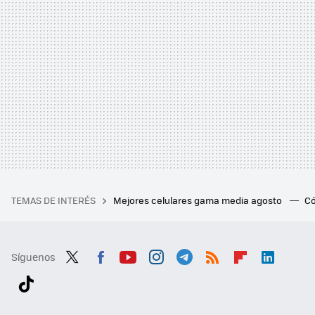
TEMAS DE INTERÉS
Mejores celulares gama media agosto
Có
Síguenos
Twit
Fac
You
Inst
Tele
RSS
Flip
Link
ter
ebo
tub
agr
gra
boa
edI
Tikt