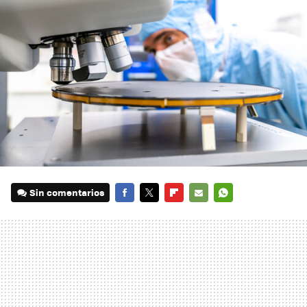
Sin comentarios
FACEBOOK
TWITTER
FLIPBOARD
E-
WHATSAPP
MAIL