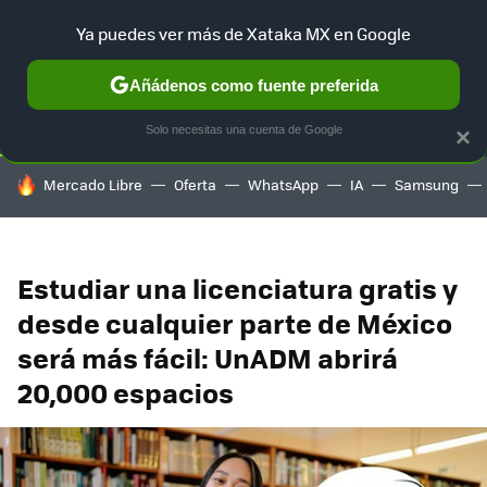
Ya puedes ver más de Xataka MX en Google
SELECCIÓN
GAMING
HOME
AUTO
TERRITORIO SAM
Añádenos como fuente preferida
Solo necesitas una cuenta de Google
×
HOY SE HABLA DE
Mercado Libre
Oferta
WhatsApp
IA
Samsung
Estudiar una licenciatura gratis y
desde cualquier parte de México
será más fácil: UnADM abrirá
20,000 espacios