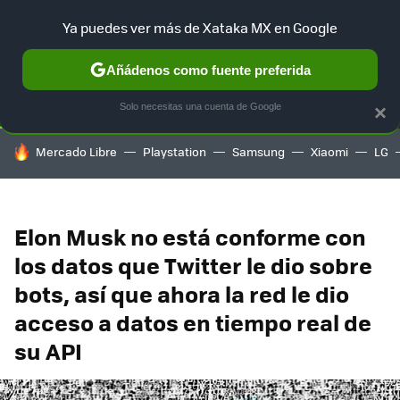
Ya puedes ver más de Xataka MX en Google
SELECCIÓN
GAMING
HOME
AUTO
TERRITORIO SAM
Añádenos como fuente preferida
Solo necesitas una cuenta de Google
×
HOY SE HABLA DE
Mercado Libre
Playstation
Samsung
Xiaomi
LG
Elon Musk no está conforme con
los datos que Twitter le dio sobre
bots, así que ahora la red le dio
acceso a datos en tiempo real de
su API