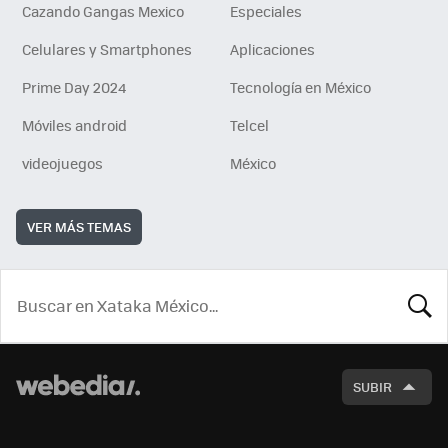
Cazando Gangas Mexico
Especiales
Celulares y Smartphones
Aplicaciones
Prime Day 2024
Tecnología en México
Móviles android
Telcel
videojuegos
México
VER MÁS TEMAS
BUSCA
SUBIR