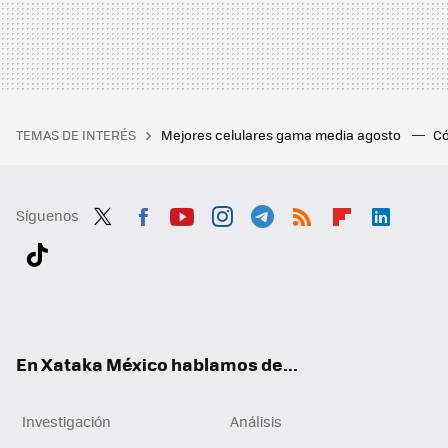
TEMAS DE INTERÉS
Mejores celulares gama media agosto
Có
Síguenos
Twit
Fac
You
Inst
Tele
RSS
Flip
Link
ter
ebo
tub
agr
gra
boa
edI
Tikt
ok
e
am
m
rd
n
ok
En Xataka México hablamos de...
Investigación
Análisis