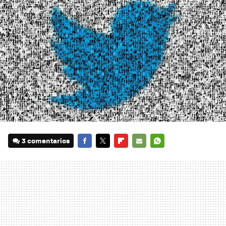
3 comentarios
FACEBOOK
TWITTER
FLIPBOARD
E-
WHATSAPP
MAIL