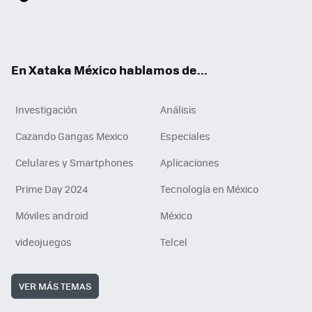
ter
ebo
tub
agr
gra
boa
edI
Tikt
ok
e
am
m
rd
n
ok
En Xataka México hablamos de...
Investigación
Análisis
Cazando Gangas Mexico
Especiales
Celulares y Smartphones
Aplicaciones
Prime Day 2024
Tecnología en México
Móviles android
México
videojuegos
Telcel
VER MÁS TEMAS