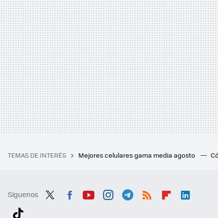
TEMAS DE INTERÉS
Mejores celulares gama media agosto
Có
Síguenos
Twit
Fac
You
Inst
Tele
RSS
Flip
Link