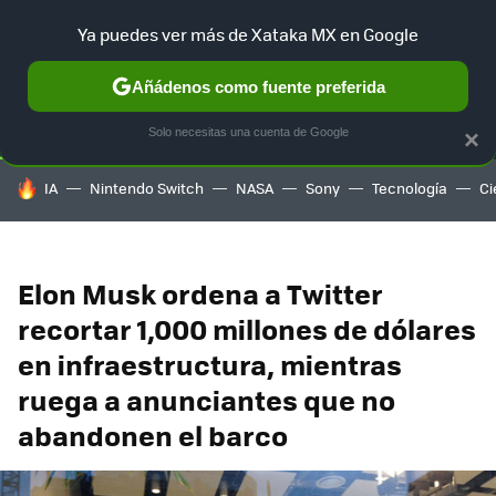
Ya puedes ver más de Xataka MX en Google
SELECCIÓN
GAMING
HOME
AUTO
TERRITORIO SAM
Añádenos como fuente preferida
Solo necesitas una cuenta de Google
×
HOY SE HABLA DE
IA
Nintendo Switch
NASA
Sony
Tecnología
Ci
Elon Musk ordena a Twitter
recortar 1,000 millones de dólares
en infraestructura, mientras
ruega a anunciantes que no
abandonen el barco