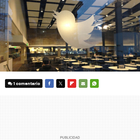
1 comentario
FACEBOOK
TWITTER
FLIPBOARD
E-
WHATSAPP
MAIL