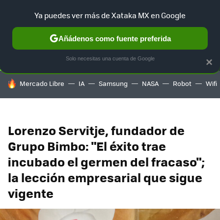
Ya puedes ver más de Xataka MX en Google
SELECCIÓN
GAMING
HOME
AUTO
TERRITORIO SAM
Añádenos como fuente preferida
Solo necesitas una cuenta de Google
×
HOY SE HABLA DE
Mercado Libre
IA
Samsung
NASA
Robot
Wifi
Lorenzo Servitje, fundador de
Grupo Bimbo: "El éxito trae
incubado el germen del fracaso";
la lección empresarial que sigue
vigente