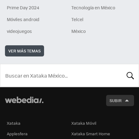
Prime Day 2024
Tecnología en México
Móviles android
Telcel
videojuegos
México
VER MÁS TEMAS
BUSCA
SUBIR
Xataka
Xataka Móvil
Applesfera
Xataka Smart Home