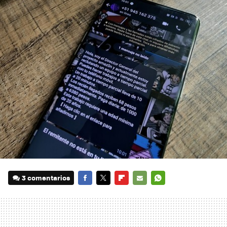
3 comentarios
FACEBOOK
TWITTER
FLIPBOARD
E-
WHATSAPP
MAIL