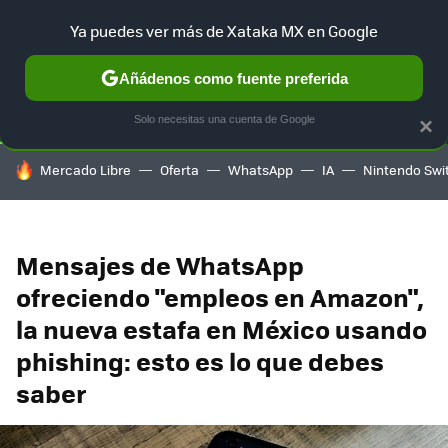
Ya puedes ver más de Xataka MX en Google
SELECCIÓN
GAMING
HOME
AUTO
TERRITORIO SAM
Añádenos como fuente preferida
Solo necesitas una cuenta de Google
×
HOY SE HABLA DE
Mercado Libre
Oferta
WhatsApp
IA
Nintendo Swi
Mensajes de WhatsApp
ofreciendo "empleos en Amazon",
la nueva estafa en México usando
phishing: esto es lo que debes
saber