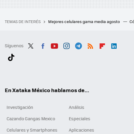
TEMAS DE INTERÉS
Mejores celulares gama media agosto
Có
Síguenos
Twit
Fac
You
Inst
Tele
RSS
Flip
Link
ter
ebo
tub
agr
gra
boa
edI
Tikt
ok
e
am
m
rd
n
ok
En Xataka México hablamos de...
Investigación
Análisis
Cazando Gangas Mexico
Especiales
Celulares y Smartphones
Aplicaciones