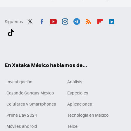
Síguenos
Twit
Fac
You
Inst
Tele
RSS
Flip
Link
ter
ebo
tub
agr
gra
boa
edI
Tikt
ok
e
am
m
rd
n
ok
En Xataka México hablamos de...
Investigación
Análisis
Cazando Gangas Mexico
Especiales
Celulares y Smartphones
Aplicaciones
Prime Day 2024
Tecnología en México
Móviles android
Telcel