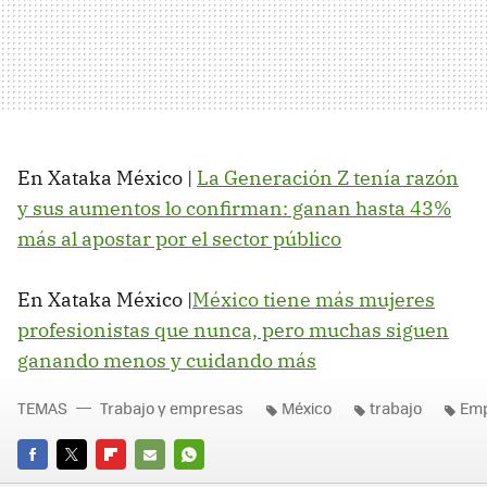
En Xataka México |
La Generación Z tenía razón
y sus aumentos lo confirman: ganan hasta 43%
más al apostar por el sector público
En Xataka México |
México tiene más mujeres
profesionistas que nunca, pero muchas siguen
ganando menos y cuidando más
TEMAS
Trabajo y empresas
México
trabajo
Em
FACEBOOK
TWITTER
FLIPBOARD
E-
WHATSAPP