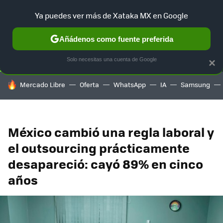
Ya puedes ver más de Xataka MX en Google
SELECCIÓN
GAMING
HOME
AUTO
TERRITORIO SAM
Añádenos como fuente preferida
Solo necesitas una cuenta de Google
×
HOY SE HABLA DE
Mercado Libre
Oferta
WhatsApp
IA
Samsung
México cambió una regla laboral y
el outsourcing prácticamente
desapareció: cayó 89% en cinco
años