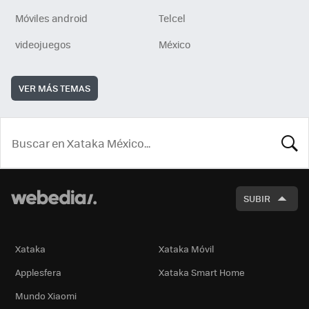
Móviles android
Telcel
videojuegos
México
VER MÁS TEMAS
BUSCA
SUBIR
Xataka
Xataka Móvil
Applesfera
Xataka Smart Home
Mundo Xiaomi