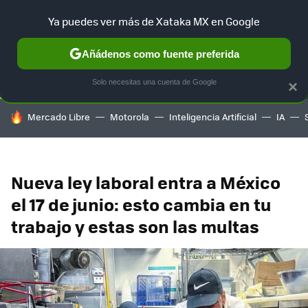
Ya puedes ver más de Xataka MX en Google
SELECCIÓN
GAMING
HOME
AUTO
TERRITORIO SAM
Añádenos como fuente preferida
Solo necesitas una cuenta de Google
×
HOY SE HABLA DE
Mercado Libre
Motorola
Inteligencia Artificial
IA
Nueva ley laboral entra a México
el 17 de junio: esto cambia en tu
trabajo y estas son las multas