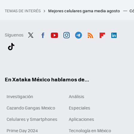
TEMAS DE INTERÉS
Mejores celulares gama media agosto
Có
Síguenos
Twit
Fac
You
Inst
Tele
RSS
Flip
Link
ter
ebo
tub
agr
gra
boa
edI
Tikt
ok
e
am
m
rd
n
ok
En Xataka México hablamos de...
Investigación
Análisis
Cazando Gangas Mexico
Especiales
Celulares y Smartphones
Aplicaciones
Prime Day 2024
Tecnología en México