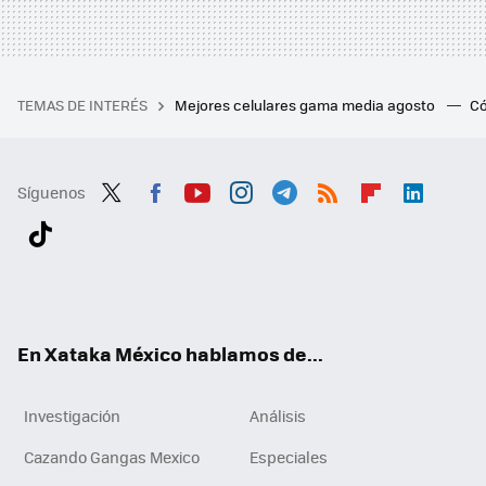
TEMAS DE INTERÉS
Mejores celulares gama media agosto
Có
Síguenos
Twit
Fac
You
Inst
Tele
RSS
Flip
Link
ter
ebo
tub
agr
gra
boa
edI
Tikt
ok
e
am
m
rd
n
ok
En Xataka México hablamos de...
Investigación
Análisis
Cazando Gangas Mexico
Especiales