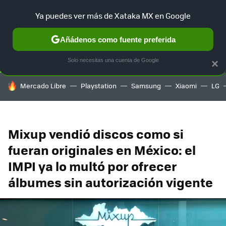
Ya puedes ver más de Xataka MX en Google
SELECCIÓN
GAMING
HOME
AUTO
TERRITORIO SAM
Añádenos como fuente preferida
Solo necesitas una cuenta de Google
×
HOY SE HABLA DE
Mercado Libre
Playstation
Samsung
Xiaomi
LG
Mixup vendió discos como si
fueran originales en México: el
IMPI ya lo multó por ofrecer
álbumes sin autorización vigente