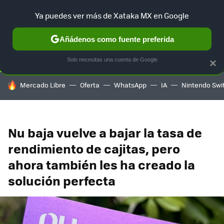
Ya puedes ver más de Xataka MX en Google
SELECCIÓN
GAMING
HOME
AUTO
TERRITORIO SAM
Añádenos como fuente preferida
Solo necesitas una cuenta de Google
×
HOY SE HABLA DE
Mercado Libre
Oferta
WhatsApp
IA
Nintendo Swi
Nu baja vuelve a bajar la tasa de
rendimiento de cajitas, pero
ahora también les ha creado la
solución perfecta