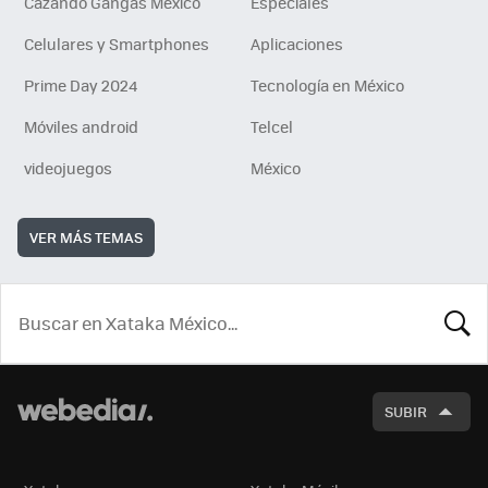
Cazando Gangas Mexico
Especiales
Celulares y Smartphones
Aplicaciones
Prime Day 2024
Tecnología en México
Móviles android
Telcel
videojuegos
México
VER MÁS TEMAS
BUSCA
SUBIR