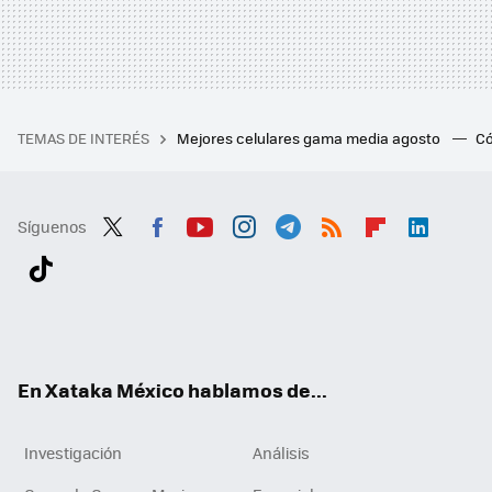
TEMAS DE INTERÉS
Mejores celulares gama media agosto
Có
Síguenos
Twit
Fac
You
Inst
Tele
RSS
Flip
Link
ter
ebo
tub
agr
gra
boa
edI
Tikt
ok
e
am
m
rd
n
ok
En Xataka México hablamos de...
Investigación
Análisis