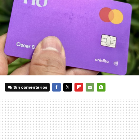
Sin comentarios
FACEBOOK
TWITTER
FLIPBOARD
E-
WHATSAPP
MAIL