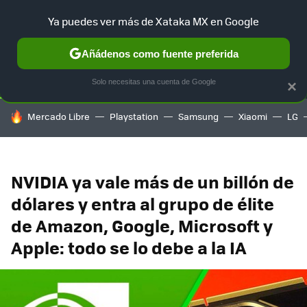
Ya puedes ver más de Xataka MX en Google
SELECCIÓN
GAMING
HOME
AUTO
TERRITORIO SAM
Añádenos como fuente preferida
Solo necesitas una cuenta de Google
×
HOY SE HABLA DE
Mercado Libre
Playstation
Samsung
Xiaomi
LG
NVIDIA ya vale más de un billón de
dólares y entra al grupo de élite
de Amazon, Google, Microsoft y
Apple: todo se lo debe a la IA