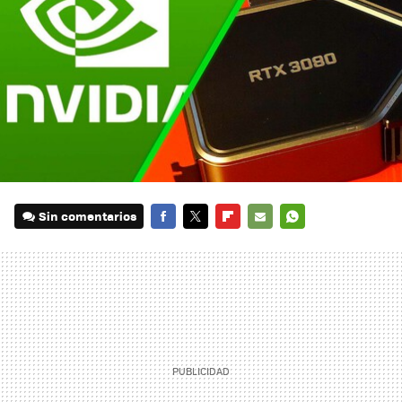
Sin comentarios
FACEBOOK
TWITTER
FLIPBOARD
E-
WHATSAPP
MAIL