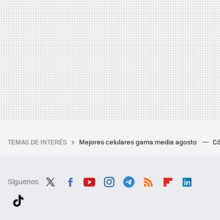
TEMAS DE INTERÉS
Mejores celulares gama media agosto
Có
Síguenos
Twit
Fac
You
Inst
Tele
RSS
Flip
Link
ter
ebo
tub
agr
gra
boa
edI
Tikt