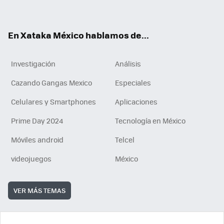
ok
e
am
m
rd
n
ok
En Xataka México hablamos de...
Investigación
Análisis
Cazando Gangas Mexico
Especiales
Celulares y Smartphones
Aplicaciones
Prime Day 2024
Tecnología en México
Móviles android
Telcel
videojuegos
México
VER MÁS TEMAS