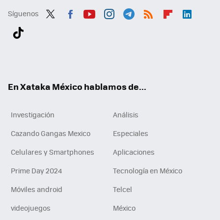
Síguenos
Twit
Fac
You
Inst
Tele
RSS
Flip
Link
ter
ebo
tub
agr
gra
boa
edI
Tikt
ok
e
am
m
rd
n
ok
En Xataka México hablamos de...
Investigación
Análisis
Cazando Gangas Mexico
Especiales
Celulares y Smartphones
Aplicaciones
Prime Day 2024
Tecnología en México
Móviles android
Telcel
videojuegos
México