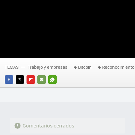
TEMAS
Trabajo y empresas
Bitcoin
Reconocimiento 
FACEBOOK
TWITTER
FLIPBOARD
E-
WHATSAPP
MAIL
Comentarios cerrados