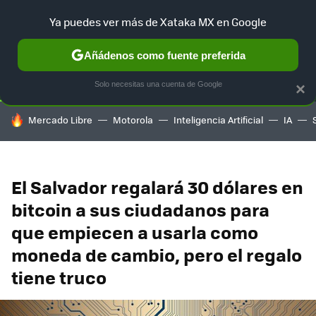
Ya puedes ver más de Xataka MX en Google
SELECCIÓN
GAMING
HOME
AUTO
TERRITORIO SAM
Añádenos como fuente preferida
Solo necesitas una cuenta de Google
×
HOY SE HABLA DE
Mercado Libre
Motorola
Inteligencia Artificial
IA
El Salvador regalará 30 dólares en
bitcoin a sus ciudadanos para
que empiecen a usarla como
moneda de cambio, pero el regalo
tiene truco