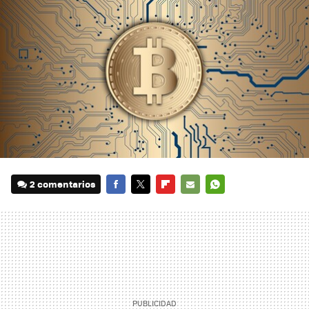
2 comentarios
FACEBOOK
TWITTER
FLIPBOARD
E-
WHATSAPP
MAIL